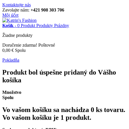
Kontaktujte nás
Zavolajte nám:
+421 908 303 706
Môj účet
Košík -
0
Produkt
Produkty
Prázdny
Žiadne produkty
Doručenie zdarma!
Poštovné
0,00 €
Spolu
Pokladňa
Produkt bol úspešne pridaný do Vášho
košíka
Množstvo
Spolu
Vo vašom košíku sa nachádza
0
ks tovaru.
Vo vašom košíku je 1 produkt.