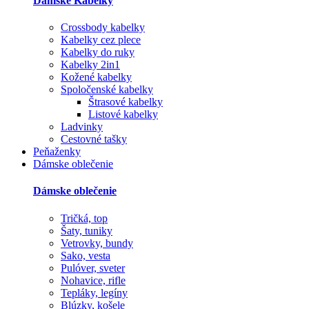
Dámske Kabelky
Crossbody kabelky
Kabelky cez plece
Kabelky do ruky
Kabelky 2in1
Kožené kabelky
Spoločenské kabelky
Štrasové kabelky
Listové kabelky
Ladvinky
Cestovné tašky
Peňaženky
Dámske oblečenie
Dámske oblečenie
Tričká, top
Šaty, tuniky
Vetrovky, bundy
Sako, vesta
Pulóver, sveter
Nohavice, rifle
Tepláky, legíny
Blúzky, košele