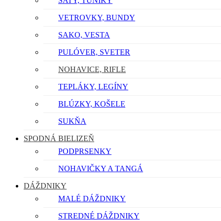
ŠATY, TUNIKY
VETROVKY, BUNDY
SAKO, VESTA
PULÓVER, SVETER
NOHAVICE, RIFLE
TEPLÁKY, LEGÍNY
BLÚZKY, KOŠELE
SUKŇA
SPODNÁ BIELIZEŇ
PODPRSENKY
NOHAVIČKY A TANGÁ
DÁŽDNIKY
MALÉ DÁŽDNIKY
STREDNÉ DÁŽDNIKY