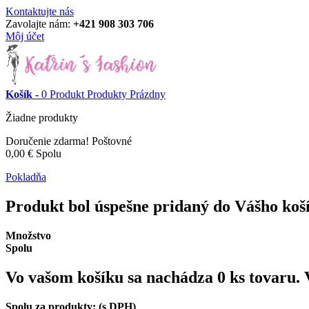
Kontaktujte nás
Zavolajte nám:
+421 908 303 706
Môj účet
Košík -
0
Produkt
Produkty
Prázdny
Žiadne produkty
Doručenie zdarma!
Poštovné
0,00 €
Spolu
Pokladňa
Produkt bol úspešne pridaný do Vášho koš
Množstvo
Spolu
Vo vašom košíku sa nachádza
0
ks tovaru.
Spolu za produkty: (s DPH)