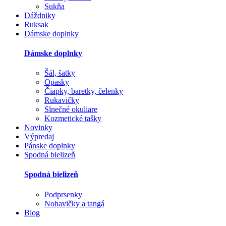
Sukňa
Dáždniky
Ruksak
Dámske doplnky
Dámske doplnky
Šál, šatky
Opasky
Čiapky, baretky, čelenky
Rukavičky
Slnečné okuliare
Kozmetické tašky
Novinky
Výpredaj
Pánske doplnky
Spodná bielizeň
Spodná bielizeň
Podprsenky
Nohavičky a tangá
Blog