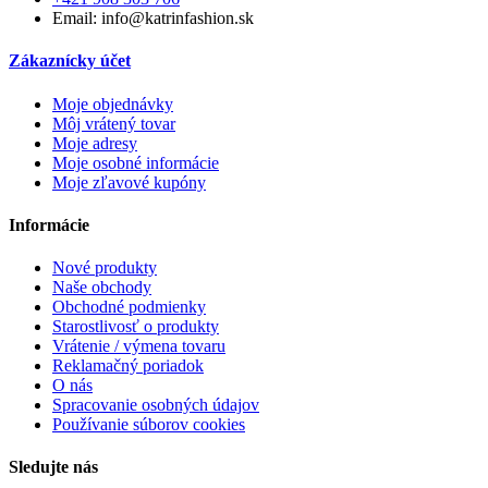
Email: info@katrinfashion.sk
Zákaznícky účet
Moje objednávky
Môj vrátený tovar
Moje adresy
Moje osobné informácie
Moje zľavové kupóny
Informácie
Nové produkty
Naše obchody
Obchodné podmienky
Starostlivosť o produkty
Vrátenie / výmena tovaru
Reklamačný poriadok
O nás
Spracovanie osobných údajov
Používanie súborov cookies
Sledujte nás