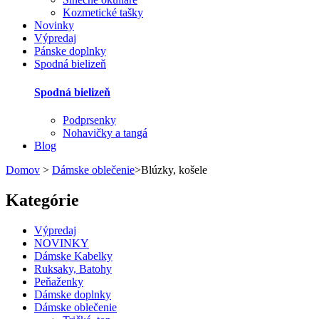
Kozmetické tašky
Novinky
Výpredaj
Pánske doplnky
Spodná bielizeň
Spodná bielizeň
Podprsenky
Nohavičky a tangá
Blog
Domov
>
Dámske oblečenie
>
Blúzky, košele
Kategórie
Výpredaj
NOVINKY
Dámske Kabelky
Ruksaky, Batohy
Peňaženky
Dámske doplnky
Dámske oblečenie