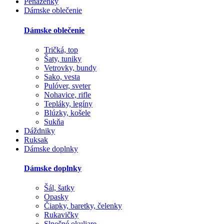
Peňaženky
Dámske oblečenie
Dámske oblečenie
Tričká, top
Šaty, tuniky
Vetrovky, bundy
Sako, vesta
Pulóver, sveter
Nohavice, rifle
Tepláky, legíny
Blúzky, košele
Sukňa
Dáždniky
Ruksak
Dámske doplnky
Dámske doplnky
Šál, šatky
Opasky
Čiapky, baretky, čelenky
Rukavičky
Slnečné okuliare