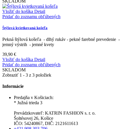
SKLADOM
Vložiť do košíka
Detail
Pridať do zoznamu obľúbených
Štýlová kvietkovaná košeľa
Pekná štýlová košeľa - dlhý rukáv - pekné farebné prevedenie -
jemný výstrih - jemné kvety
39,90 €
Vložiť do košíka
Detail
Pridať do zoznamu obľúbených
SKLADOM
Zobraziť 1 - 3 z 3 položiek
Informácie
Predajňa v Košiciach:
* Južná trieda 3
Prevádzkovateľ: KATRIN FASHION s. r. o.
Šoltésovej 26, Košice
IČO: 54240867, DIČ: 2121611613
+421 908 303 706