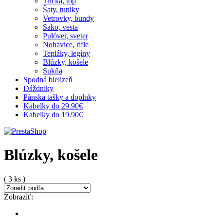
Tričká, top
Šaty, tuniky
Vetrovky, bundy
Sako, vesta
Pulóver, sveter
Nohavice, rifle
Tepláky, legíny
Blúzky, košele
Sukňa
Spodná bielizeň
Dáždniky
Pánska tašky a doplnky
Kabelky do 29.90€
Kabelky do 19.90€
Blúzky, košele
( 3 ks )
Zobraziť: