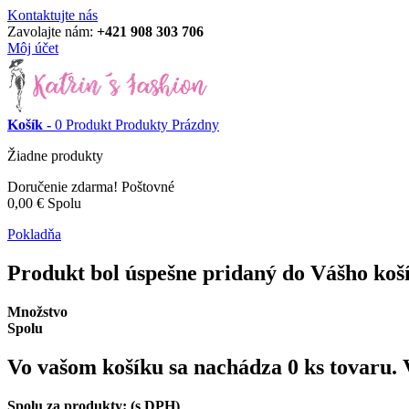
Kontaktujte nás
Zavolajte nám:
+421 908 303 706
Môj účet
Košík -
0
Produkt
Produkty
Prázdny
Žiadne produkty
Doručenie zdarma!
Poštovné
0,00 €
Spolu
Pokladňa
Produkt bol úspešne pridaný do Vášho koš
Množstvo
Spolu
Vo vašom košíku sa nachádza
0
ks tovaru.
Spolu za produkty: (s DPH)