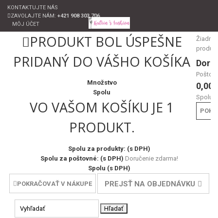
KONTAKTUJTE NÁS
ZAVOLAJTE NÁM:
+421 908 303 706
MÔJ ÚČET
PRODUKT BOL ÚSPEŠNE
Žiadne
produk
PRIDANÝ DO VÁŠHO KOŠÍKA
Doru
Poštov
Množstvo
0,00 
Spolu
Spolu
VO VAŠOM KOŠÍKU JE 1
POKL
PRODUKT.
Spolu za produkty: (s DPH)
Spolu za poštovné: (s DPH)
Doručenie zdarma!
Spolu (s DPH)
PREJSŤ NA OBJEDNÁVKU
POKRAČOVAŤ V NÁKUPE
Hľadať