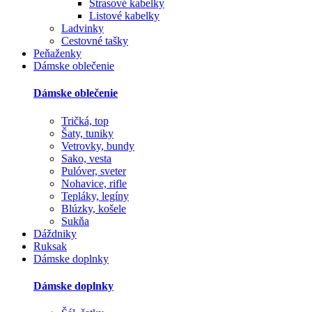
Štrasové kabelky
Listové kabelky
Ladvinky
Cestovné tašky
Peňaženky
Dámske oblečenie
Dámske oblečenie
Tričká, top
Šaty, tuniky
Vetrovky, bundy
Sako, vesta
Pulóver, sveter
Nohavice, rifle
Tepláky, legíny
Blúzky, košele
Sukňa
Dáždniky
Ruksak
Dámske doplnky
Dámske doplnky