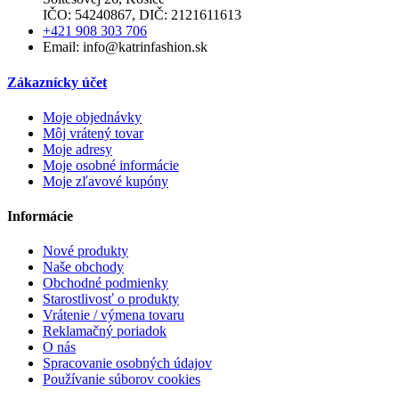
IČO: 54240867, DIČ: 2121611613
+421 908 303 706
Email: info@katrinfashion.sk
Zákaznícky účet
Moje objednávky
Môj vrátený tovar
Moje adresy
Moje osobné informácie
Moje zľavové kupóny
Informácie
Nové produkty
Naše obchody
Obchodné podmienky
Starostlivosť o produkty
Vrátenie / výmena tovaru
Reklamačný poriadok
O nás
Spracovanie osobných údajov
Používanie súborov cookies