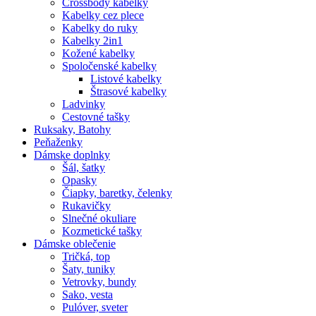
Crossbody kabelky
Kabelky cez plece
Kabelky do ruky
Kabelky 2in1
Kožené kabelky
Spoločenské kabelky
Listové kabelky
Štrasové kabelky
Ladvinky
Cestovné tašky
Ruksaky, Batohy
Peňaženky
Dámske doplnky
Šál, šatky
Opasky
Čiapky, baretky, čelenky
Rukavičky
Slnečné okuliare
Kozmetické tašky
Dámske oblečenie
Tričká, top
Šaty, tuniky
Vetrovky, bundy
Sako, vesta
Pulóver, sveter