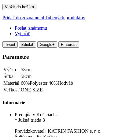
Vložiť do košíka
Pridať do zoznamu obľúbených produktov
Poslať známemu
Vytlačiť
Tweet
Zdielať
Google+
Pinterest
Parametre
Výška
58cm
Šírka
58cm
Materiál
60%Polyester 40%Hodváb
Veľkosť
ONE SIZE
Informácie
Predajňa v Košiciach:
* Južná trieda 3
Prevádzkovateľ: KATRIN FASHION s. r. o.
Šoltésovej 26, Košice