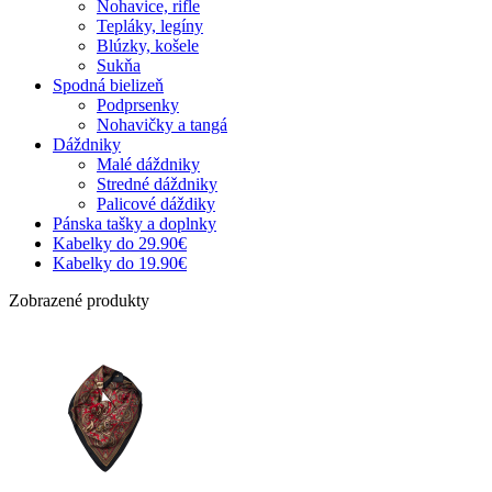
Nohavice, rifle
Tepláky, legíny
Blúzky, košele
Sukňa
Spodná bielizeň
Podprsenky
Nohavičky a tangá
Dáždniky
Malé dáždniky
Stredné dáždniky
Palicové dáždiky
Pánska tašky a doplnky
Kabelky do 29.90€
Kabelky do 19.90€
Zobrazené produkty