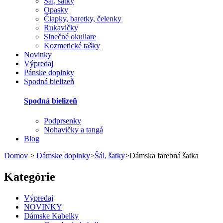
Šál, šatky
Opasky
Čiapky, baretky, čelenky
Rukavičky
Slnečné okuliare
Kozmetické tašky
Novinky
Výpredaj
Pánske doplnky
Spodná bielizeň
Spodná bielizeň
Podprsenky
Nohavičky a tangá
Blog
Domov
>
Dámske doplnky
>
Šál, šatky
>
Dámska farebná šatka
Kategórie
Výpredaj
NOVINKY
Dámske Kabelky