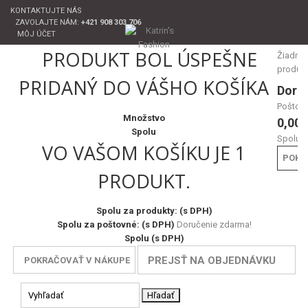
KONTAKTUJTE NÁS
ZAVOLAJTE NÁM:
+421 908 303 706
MÔJ ÚČET
PRODUKT BOL ÚSPEŠNE
Žiadne
produk
PRIDANÝ DO VÁŠHO KOŠÍKA
Doru
Poštov
Množstvo
0,00 
Spolu
Spolu
VO VAŠOM KOŠÍKU JE 1
POKL
PRODUKT.
Spolu za produkty: (s DPH)
Spolu za poštovné: (s DPH)
Doručenie zdarma!
Spolu (s DPH)
PREJSŤ NA OBJEDNÁVKU
POKRAČOVAŤ V NÁKUPE
Hľadať