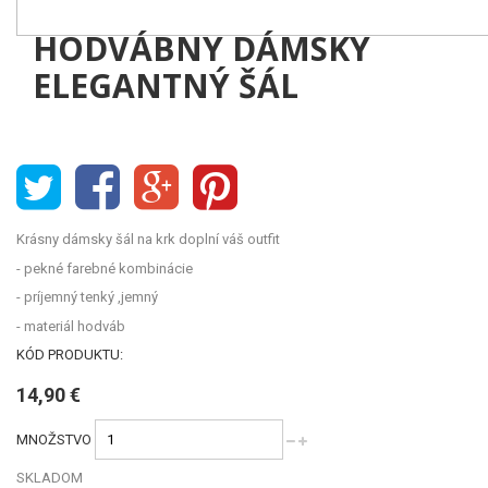
HODVÁBNY DÁMSKY
ELEGANTNÝ ŠÁL
Krásny dámsky šál na krk doplní váš outfit
- pekné farebné kombinácie
- príjemný tenký ,jemný
- materiál hodváb
KÓD PRODUKTU:
14,90 €
MNOŽSTVO
SKLADOM