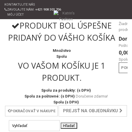
KONTAKTUJTE NÁS
ZAVOLAJTE NÁM:
+421 908 303 706
MÔJ ÚČET
PRODUKT BOL ÚSPEŠNE
Žiadne
produk
PRIDANÝ DO VÁŠHO KOŠÍKA
Doru
Poštov
Množstvo
0,00 
Spolu
Spolu
VO VAŠOM KOŠÍKU JE 1
POKL
PRODUKT.
Spolu za produkty: (s DPH)
Spolu za poštovné: (s DPH)
Doručenie zdarma!
Spolu (s DPH)
PREJSŤ NA OBJEDNÁVKU
POKRAČOVAŤ V NÁKUPE
Hľadať