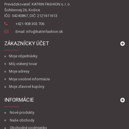
Prevádzkovateľ: KATRIN FASHION s. r. o.
Šoltésovej 26, Košice
IČO: 54240867, DIČ: 2121611613
+421 908 303 706
Email: info@katrinfashion.sk
ZÁKAZNÍCKY ÚČET
Moje objednávky
Môj vrátený tovar
Moje adresy
Moje osobné informácie
Moje zľavové kupóny
INFORMÁCIE
Nové produkty
Naše obchody
Obchodné podmienky