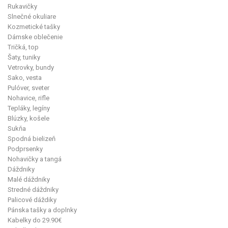
Rukavičky
Slnečné okuliare
Kozmetické tašky
Dámske oblečenie
Tričká, top
Šaty, tuniky
Vetrovky, bundy
Sako, vesta
Pulóver, sveter
Nohavice, rifle
Tepláky, legíny
Blúzky, košele
Sukňa
Spodná bielizeň
Podprsenky
Nohavičky a tangá
Dáždniky
Malé dáždniky
Stredné dáždniky
Palicové dáždiky
Pánska tašky a doplnky
Kabelky do 29.90€