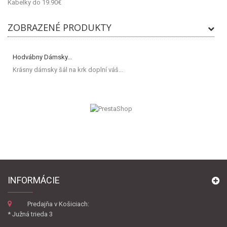
Kabelky do 19.90€
ZOBRAZENÉ PRODUKTY
Hodvábny Dámsky...
Krásny dámsky šál na krk doplní váš...
INFORMÁCIE
Predajňa v Košiciach:
* Južná trieda 3