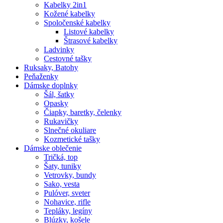
Kabelky 2in1
Kožené kabelky
Spoločenské kabelky
Listové kabelky
Štrasové kabelky
Ladvinky
Cestovné tašky
Ruksaky, Batohy
Peňaženky
Dámske doplnky
Šál, šatky
Opasky
Čiapky, baretky, čelenky
Rukavičky
Slnečné okuliare
Kozmetické tašky
Dámske oblečenie
Tričká, top
Šaty, tuniky
Vetrovky, bundy
Sako, vesta
Pulóver, sveter
Nohavice, rifle
Tepláky, legíny
Blúzky, košele