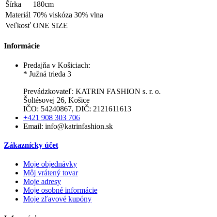
Šírka
180cm
Materiál
70% viskóza 30% vlna
Veľkosť
ONE SIZE
Informácie
Predajňa v Košiciach:
* Južná trieda 3
Prevádzkovateľ: KATRIN FASHION s. r. o.
Šoltésovej 26, Košice
IČO: 54240867, DIČ: 2121611613
+421 908 303 706
Email: info@katrinfashion.sk
Zákaznícky účet
Moje objednávky
Môj vrátený tovar
Moje adresy
Moje osobné informácie
Moje zľavové kupóny