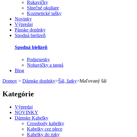
Rukavičky
Slnečné okuliare
Kozmetické tašky
Novinky
Výpredaj
Pánske doplnky
Spodná bielizeň
Spodná bielizeň
Podprsenky
Nohavičky a tangá
Blog
Domov
>
Dámske doplnky
>
Šál, šatky
>
Maľovaný šál
Kategórie
Výpredaj
NOVINKY
Dámske Kabelky
Crossbody kabelky
Kabelky cez plece
Kabelky do ruky