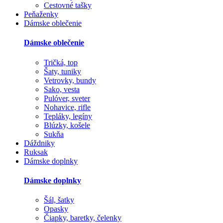
Cestovné tašky
Peňaženky
Dámske oblečenie
Dámske oblečenie
Tričká, top
Šaty, tuniky
Vetrovky, bundy
Sako, vesta
Pulóver, sveter
Nohavice, rifle
Tepláky, legíny
Blúzky, košele
Sukňa
Dáždniky
Ruksak
Dámske doplnky
Dámske doplnky
Šál, šatky
Opasky
Čiapky, baretky, čelenky