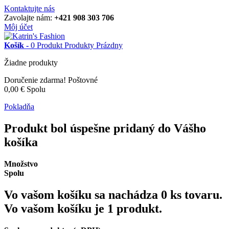
Kontaktujte nás
Zavolajte nám:
+421 908 303 706
Môj účet
Košík -
0
Produkt
Produkty
Prázdny
Žiadne produkty
Doručenie zdarma!
Poštovné
0,00 €
Spolu
Pokladňa
Produkt bol úspešne pridaný do Vášho
košíka
Množstvo
Spolu
Vo vašom košíku sa nachádza
0
ks tovaru.
Vo vašom košíku je 1 produkt.