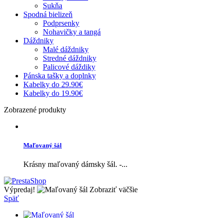
Sukňa
Spodná bielizeň
Podprsenky
Nohavičky a tangá
Dáždniky
Malé dáždniky
Stredné dáždniky
Palicové dáždiky
Pánska tašky a doplnky
Kabelky do 29.90€
Kabelky do 19.90€
Zobrazené produkty
Maľovaný šál
Krásny maľovaný dámsky šál. -...
Výpredaj!
Zobraziť väčšie
Späť