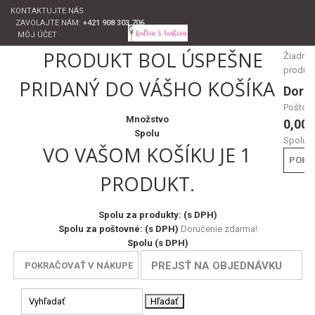
KONTAKTUJTE NÁS
ZAVOLAJTE NÁM:
+421 908 303 706
MÔJ ÚČET
PRODUKT BOL ÚSPEŠNE
Žiadne
produk
PRIDANÝ DO VÁŠHO KOŠÍKA
Doru
Poštov
Množstvo
0,00 
Spolu
Spolu
VO VAŠOM KOŠÍKU JE 1
POKL
PRODUKT.
Spolu za produkty: (s DPH)
Spolu za poštovné: (s DPH)
Doručenie zdarma!
Spolu (s DPH)
PREJSŤ NA OBJEDNÁVKU
POKRAČOVAŤ V NÁKUPE
Hľadať