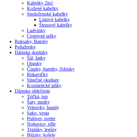
Kabelky 2in1
Kožené kabelky
Spoločenské kabelky
Listové kabelky
Štrasové kabelky
Ladvinky
Cestovné tašky
Ruksaky, Batohy
Peňaženky
Dámske doplnky
Šál, šatky
Opasky
Čiapky, baretky, čelenky
Rukavičky
Slnečné okuliare
Kozmetické tašky
Dámske oblečenie
Tričká, top
Šaty, tuniky
Vetrovky, bundy
Sako, vesta
Pulóver, sveter
Nohavice, rifle
Tepláky, legíny
Blúzky, košele