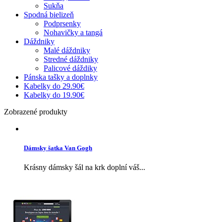
Sukňa
Spodná bielizeň
Podprsenky
Nohavičky a tangá
Dáždniky
Malé dáždniky
Stredné dáždniky
Palicové dáždiky
Pánska tašky a doplnky
Kabelky do 29.90€
Kabelky do 19.90€
Zobrazené produkty
Dámsky šatka Van Gogh
Krásny dámsky šál na krk doplní váš...