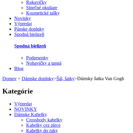
Rukavičky
Slnečné okuliare
Kozmetické tašky
Novinky
Výpredaj
Pánske doplnky
Spodná bielizeň
Spodná bielizeň
Podprsenky
Nohavičky a tangá
Blog
Domov
>
Dámske doplnky
>
Šál, šatky
>
Dámsky šatka Van Gogh
Kategórie
Výpredaj
NOVINKY
Dámske Kabelky
Crossbody kabelky
Kabelky cez plece
Kabelky do ruky