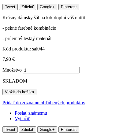
Tweet
Zdielať
Google+
Pinterest
Krásny dámsky šál na krk doplní váš outfit
- pekné farebné kombinácie
- príjemný lesklý materiál
Kód produktu:
sal044
7,90 €
Množstvo
SKLADOM
Vložiť do košíka
Pridať do zoznamu obľúbených produktov
Poslať známemu
Vytlačiť
Tweet
Zdielať
Google+
Pinterest