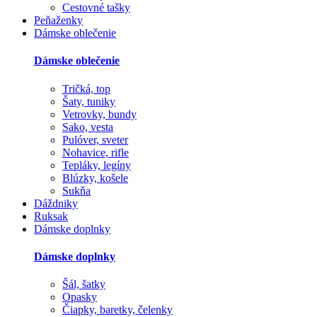
Cestovné tašky
Peňaženky
Dámske oblečenie
Dámske oblečenie
Tričká, top
Šaty, tuniky
Vetrovky, bundy
Sako, vesta
Pulóver, sveter
Nohavice, rifle
Tepláky, legíny
Blúzky, košele
Sukňa
Dáždniky
Ruksak
Dámske doplnky
Dámske doplnky
Šál, šatky
Opasky
Čiapky, baretky, čelenky