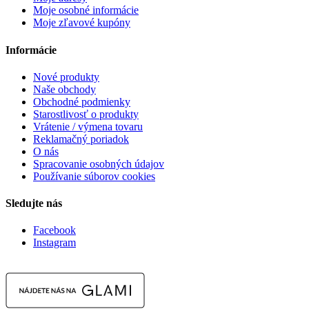
Moje osobné informácie
Moje zľavové kupóny
Informácie
Nové produkty
Naše obchody
Obchodné podmienky
Starostlivosť o produkty
Vrátenie / výmena tovaru
Reklamačný poriadok
O nás
Spracovanie osobných údajov
Používanie súborov cookies
Sledujte nás
Facebook
Instagram