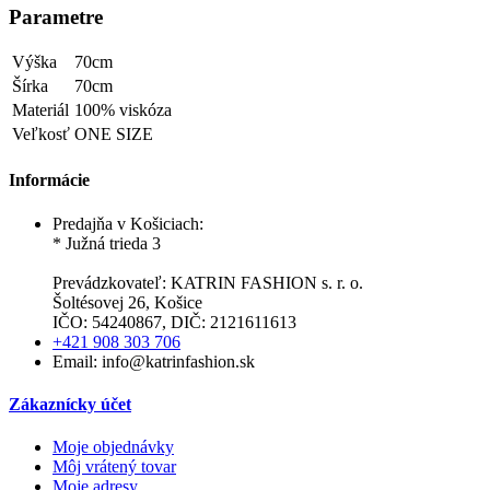
Parametre
Výška
70cm
Šírka
70cm
Materiál
100% viskóza
Veľkosť
ONE SIZE
Informácie
Predajňa v Košiciach:
* Južná trieda 3
Prevádzkovateľ: KATRIN FASHION s. r. o.
Šoltésovej 26, Košice
IČO: 54240867, DIČ: 2121611613
+421 908 303 706
Email: info@katrinfashion.sk
Zákaznícky účet
Moje objednávky
Môj vrátený tovar
Moje adresy