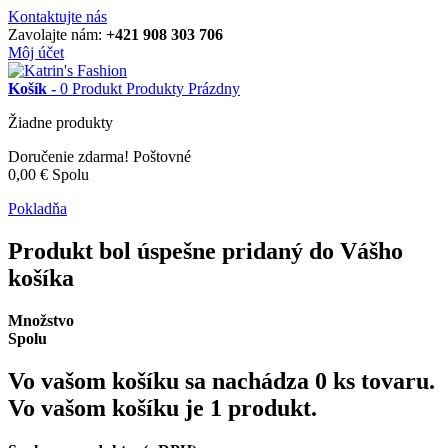
Kontaktujte nás
Zavolajte nám:
+421 908 303 706
Môj účet
Košík -
0
Produkt
Produkty
Prázdny
Žiadne produkty
Doručenie zdarma!
Poštovné
0,00 €
Spolu
Pokladňa
Produkt bol úspešne pridaný do Vášho
košíka
Množstvo
Spolu
Vo vašom košíku sa nachádza
0
ks tovaru.
Vo vašom košíku je 1 produkt.