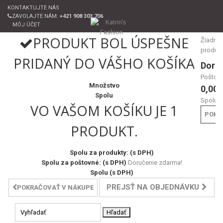
KONTAKTUJTE NÁS
ZAVOLAJTE NÁM:
+421 908 303 706
MÔJ ÚČET
PRODUKT BOL ÚSPEŠNE
Žiadne
produk
PRIDANÝ DO VÁŠHO KOŠÍKA
Doru
Poštov
Množstvo
0,00 
Spolu
Spolu
VO VAŠOM KOŠÍKU JE 1
POKL
PRODUKT.
Spolu za produkty: (s DPH)
Spolu za poštovné: (s DPH)
Doručenie zdarma!
Spolu (s DPH)
PREJSŤ NA OBJEDNÁVKU
POKRAČOVAŤ V NÁKUPE
Hľadať