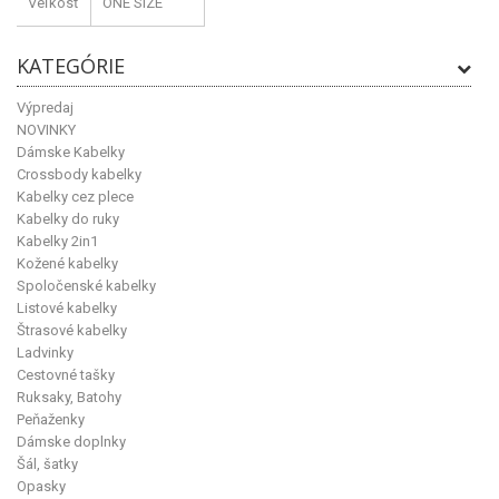
Veľkosť
ONE SIZE
KATEGÓRIE
Výpredaj
NOVINKY
Dámske Kabelky
Crossbody kabelky
Kabelky cez plece
Kabelky do ruky
Kabelky 2in1
Kožené kabelky
Spoločenské kabelky
Listové kabelky
Štrasové kabelky
Ladvinky
Cestovné tašky
Ruksaky, Batohy
Peňaženky
Dámske doplnky
Šál, šatky
Opasky