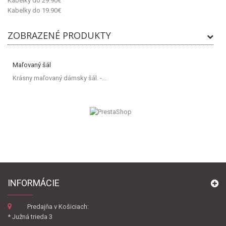
Kabelky do 29.90€
Kabelky do 19.90€
ZOBRAZENÉ PRODUKTY
Maľovaný šál
Krásny maľovaný dámsky šál. -...
INFORMÁCIE
Predajňa v Košiciach:
* Južná trieda 3