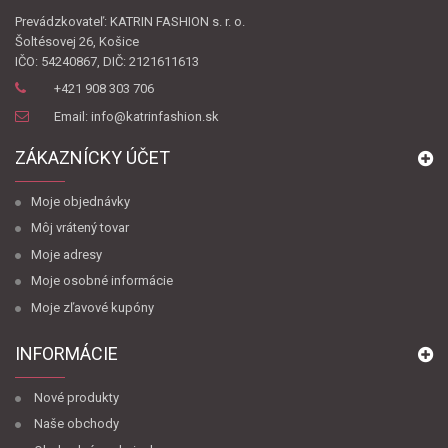
Prevádzkovateľ: KATRIN FASHION s. r. o.
Šoltésovej 26, Košice
IČO: 54240867, DIČ: 2121611613
+421 908 303 706
Email: info@katrinfashion.sk
ZÁKAZNÍCKY ÚČET
Moje objednávky
Môj vrátený tovar
Moje adresy
Moje osobné informácie
Moje zľavové kupóny
INFORMÁCIE
Nové produkty
Naše obchody