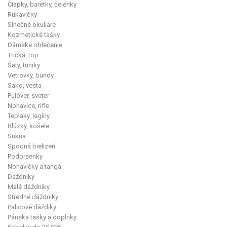
Čiapky, baretky, čelenky
Rukavičky
Slnečné okuliare
Kozmetické tašky
Dámske oblečenie
Tričká, top
Šaty, tuniky
Vetrovky, bundy
Sako, vesta
Pulóver, sveter
Nohavice, rifle
Tepláky, legíny
Blúzky, košele
Sukňa
Spodná bielizeň
Podprsenky
Nohavičky a tangá
Dáždniky
Malé dáždniky
Stredné dáždniky
Palicové dáždiky
Pánska tašky a doplnky