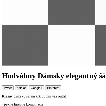
Hodvábny Dámsky elegantný šá
Tweet
Zdielať
Google+
Pinterest
Krásny dámsky šál na krk doplní váš outfit
- pekné farebné kombinácie