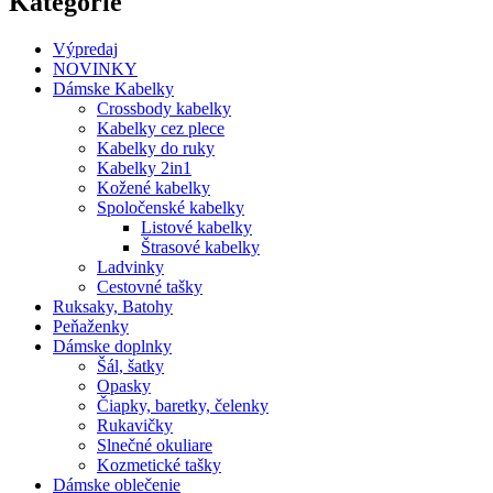
Kategórie
Výpredaj
NOVINKY
Dámske Kabelky
Crossbody kabelky
Kabelky cez plece
Kabelky do ruky
Kabelky 2in1
Kožené kabelky
Spoločenské kabelky
Listové kabelky
Štrasové kabelky
Ladvinky
Cestovné tašky
Ruksaky, Batohy
Peňaženky
Dámske doplnky
Šál, šatky
Opasky
Čiapky, baretky, čelenky
Rukavičky
Slnečné okuliare
Kozmetické tašky
Dámske oblečenie