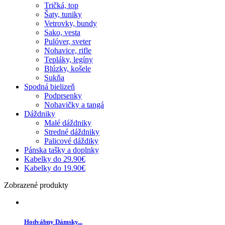
Tričká, top
Šaty, tuniky
Vetrovky, bundy
Sako, vesta
Pulóver, sveter
Nohavice, rifle
Tepláky, legíny
Blúzky, košele
Sukňa
Spodná bielizeň
Podprsenky
Nohavičky a tangá
Dáždniky
Malé dáždniky
Stredné dáždniky
Palicové dáždiky
Pánska tašky a doplnky
Kabelky do 29.90€
Kabelky do 19.90€
Zobrazené produkty
Hodvábny Dámsky...