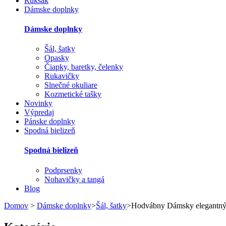
Ruksak
Dámske doplnky
Dámske doplnky
Šál, šatky
Opasky
Čiapky, baretky, čelenky
Rukavičky
Slnečné okuliare
Kozmetické tašky
Novinky
Výpredaj
Pánske doplnky
Spodná bielizeň
Spodná bielizeň
Podprsenky
Nohavičky a tangá
Blog
Domov
>
Dámske doplnky
>
Šál, šatky
>
Hodvábny Dámsky elegantný 