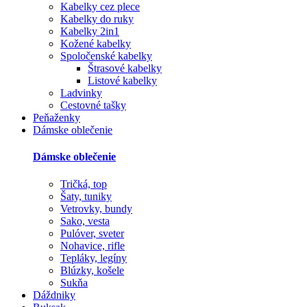
Kabelky cez plece
Kabelky do ruky
Kabelky 2in1
Kožené kabelky
Spoločenské kabelky
Štrasové kabelky
Listové kabelky
Ladvinky
Cestovné tašky
Peňaženky
Dámske oblečenie
Dámske oblečenie
Tričká, top
Šaty, tuniky
Vetrovky, bundy
Sako, vesta
Pulóver, sveter
Nohavice, rifle
Tepláky, legíny
Blúzky, košele
Sukňa
Dáždniky