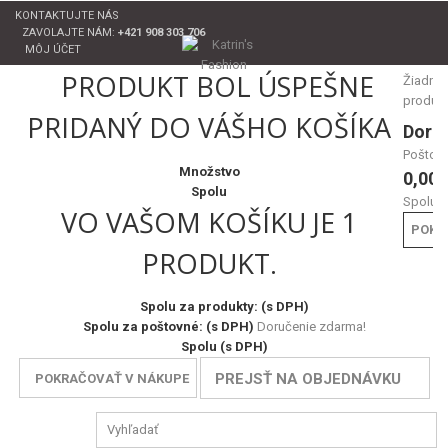
KONTAKTUJTE NÁS
ZAVOLAJTE NÁM:
+421 908 303 706
MÔJ ÚČET
PRODUKT BOL ÚSPEŠNE
Žiadne
produk
PRIDANÝ DO VÁŠHO KOŠÍKA
Doru
Poštov
Množstvo
0,00 
Spolu
Spolu
VO VAŠOM KOŠÍKU JE 1
POKL
PRODUKT.
Spolu za produkty: (s DPH)
Spolu za poštovné: (s DPH)
Doručenie zdarma!
Spolu (s DPH)
PREJSŤ NA OBJEDNÁVKU
POKRAČOVAŤ V NÁKUPE