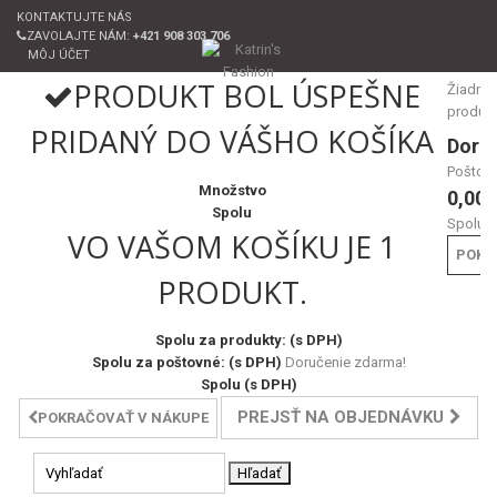
KONTAKTUJTE NÁS
ZAVOLAJTE NÁM:
+421 908 303 706
MÔJ ÚČET
PRODUKT BOL ÚSPEŠNE
Žiadne
produk
PRIDANÝ DO VÁŠHO KOŠÍKA
Doru
Poštov
Množstvo
0,00 
Spolu
Spolu
VO VAŠOM KOŠÍKU JE 1
POKL
PRODUKT.
Spolu za produkty: (s DPH)
Spolu za poštovné: (s DPH)
Doručenie zdarma!
Spolu (s DPH)
PREJSŤ NA OBJEDNÁVKU
POKRAČOVAŤ V NÁKUPE
Hľadať