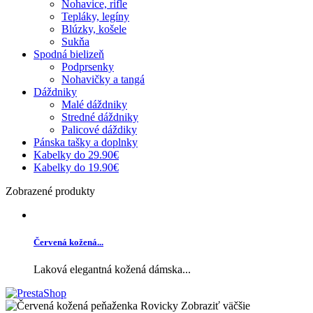
Nohavice, rifle
Tepláky, legíny
Blúzky, košele
Sukňa
Spodná bielizeň
Podprsenky
Nohavičky a tangá
Dáždniky
Malé dáždniky
Stredné dáždniky
Palicové dáždiky
Pánska tašky a doplnky
Kabelky do 29.90€
Kabelky do 19.90€
Zobrazené produkty
Červená kožená...
Laková elegantná kožená dámska...
Zobraziť väčšie