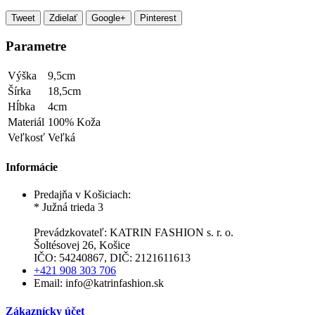
Tweet
Zdielať
Google+
Pinterest
Parametre
Výška
9,5cm
Šírka
18,5cm
Hĺbka
4cm
Materiál
100% Koža
Veľkosť
Veľká
Informácie
Predajňa v Košiciach:
* Južná trieda 3
Prevádzkovateľ: KATRIN FASHION s. r. o.
Šoltésovej 26, Košice
IČO: 54240867, DIČ: 2121611613
+421 908 303 706
Email: info@katrinfashion.sk
Zákaznícky účet