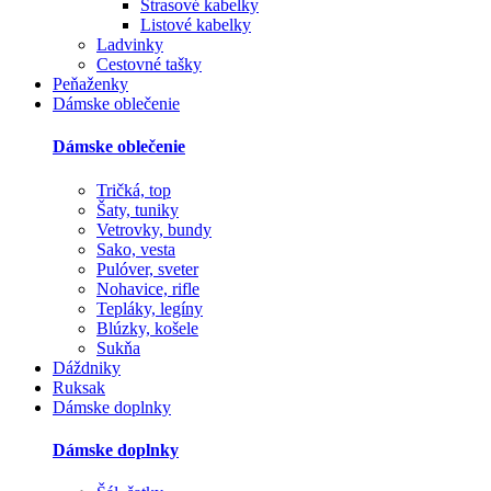
Štrasové kabelky
Listové kabelky
Ladvinky
Cestovné tašky
Peňaženky
Dámske oblečenie
Dámske oblečenie
Tričká, top
Šaty, tuniky
Vetrovky, bundy
Sako, vesta
Pulóver, sveter
Nohavice, rifle
Tepláky, legíny
Blúzky, košele
Sukňa
Dáždniky
Ruksak
Dámske doplnky
Dámske doplnky