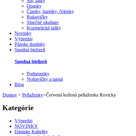
Šál, šatky
Opasky
Čiapky, baretky, čelenky
Rukavičky
Slnečné okuliare
Kozmetické tašky
Novinky
Výpredaj
Pánske doplnky
Spodná bielizeň
Spodná bielizeň
Podprsenky
Nohavičky a tangá
Blog
Domov
>
Peňaženky
>
Červená kožená peňaženka Rovicky
Kategórie
Výpredaj
NOVINKY
Dámske Kabelky