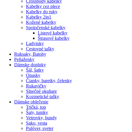
Crossbody kabelky
Kabelky cez plece
Kabelky do ruky
Kabelky 2in1
Kožené kabelky
Spoločenské kabelky
Listové kabelky
Štrasové kabelky
Ladvinky
Cestovné tašky
Ruksaky, Batohy
Peňaženky
Dámske doplnky
Šál, šatky
Opasky
Čiapky, baretky, čelenky
Rukavičky
Slnečné okuliare
Kozmetické tašky
Dámske oblečenie
Tričká, top
Šaty, tuniky
Vetrovky, bundy
Sako, vesta
Pulóver, sveter