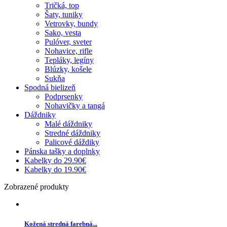
Tričká, top
Šaty, tuniky
Vetrovky, bundy
Sako, vesta
Pulóver, sveter
Nohavice, rifle
Tepláky, legíny
Blúzky, košele
Sukňa
Spodná bielizeň
Podprsenky
Nohavičky a tangá
Dáždniky
Malé dáždniky
Stredné dáždniky
Palicové dáždiky
Pánska tašky a doplnky
Kabelky do 29.90€
Kabelky do 19.90€
Zobrazené produkty
Kožená stredná farebná...