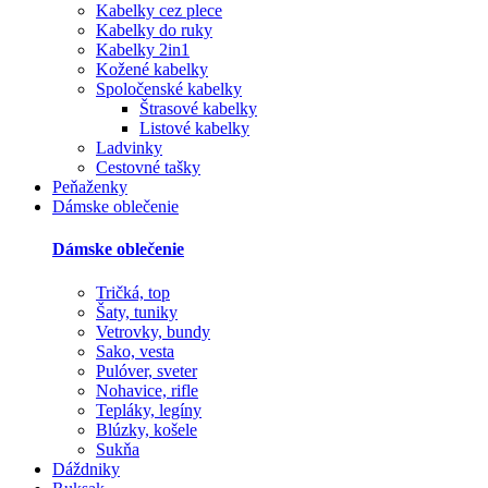
Kabelky cez plece
Kabelky do ruky
Kabelky 2in1
Kožené kabelky
Spoločenské kabelky
Štrasové kabelky
Listové kabelky
Ladvinky
Cestovné tašky
Peňaženky
Dámske oblečenie
Dámske oblečenie
Tričká, top
Šaty, tuniky
Vetrovky, bundy
Sako, vesta
Pulóver, sveter
Nohavice, rifle
Tepláky, legíny
Blúzky, košele
Sukňa
Dáždniky