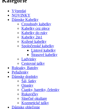
Kategórie
Výpredaj
NOVINKY
Dámske Kabelky
Crossbody kabelky
Kabelky cez plece
Kabelky do ruky
Kabelky 2in1
Kožené kabelky
Spoločenské kabelky
Listové kabelky
Štrasové kabelky
Ladvinky
Cestovné tašky
Ruksaky, Batohy
Peňaženky
Dámske doplnky
Šál, šatky
Opasky
Čiapky, baretky, čelenky
Rukavičky
Slnečné okuliare
Kozmetické tašky
Dámske oblečenie