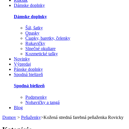
Ruksak
Dámske doplnky
Dámske doplnky
Šál, šatky
Opasky
Čiapky, baretky, čelenky
Rukavičky
Slnečné okuliare
Kozmetické tašky
Novinky
Výpredaj
Pánske doplnky
Spodná bielizeň
Spodná bielizeň
Podprsenky
Nohavičky a tangá
Blog
Domov
>
Peňaženky
>
Kožená stredná farebná peňaženka Rovicky