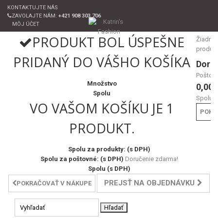
KONTAKTUJTE NÁS
ZAVOLAJTE NÁM:
+421 908 303 706
MÔJ ÚČET
PRODUKT BOL ÚSPEŠNE
Žiadne
produk
PRIDANÝ DO VÁŠHO KOŠÍKA
Doru
Poštov
Množstvo
0,00 
Spolu
Spolu
VO VAŠOM KOŠÍKU JE 1
POKL
PRODUKT.
Spolu za produkty: (s DPH)
Spolu za poštovné: (s DPH)
Doručenie zdarma!
Spolu (s DPH)
PREJSŤ NA OBJEDNÁVKU
POKRAČOVAŤ V NÁKUPE
Hľadať