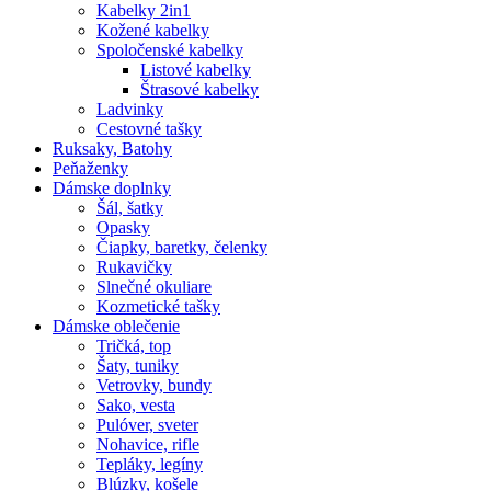
Kabelky 2in1
Kožené kabelky
Spoločenské kabelky
Listové kabelky
Štrasové kabelky
Ladvinky
Cestovné tašky
Ruksaky, Batohy
Peňaženky
Dámske doplnky
Šál, šatky
Opasky
Čiapky, baretky, čelenky
Rukavičky
Slnečné okuliare
Kozmetické tašky
Dámske oblečenie
Tričká, top
Šaty, tuniky
Vetrovky, bundy
Sako, vesta
Pulóver, sveter
Nohavice, rifle
Tepláky, legíny
Blúzky, košele