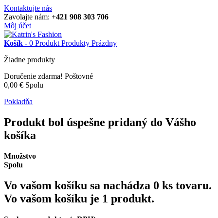
Kontaktujte nás
Zavolajte nám:
+421 908 303 706
Môj účet
Košík -
0
Produkt
Produkty
Prázdny
Žiadne produkty
Doručenie zdarma!
Poštovné
0,00 €
Spolu
Pokladňa
Produkt bol úspešne pridaný do Vášho
košíka
Množstvo
Spolu
Vo vašom košíku sa nachádza
0
ks tovaru.
Vo vašom košíku je 1 produkt.