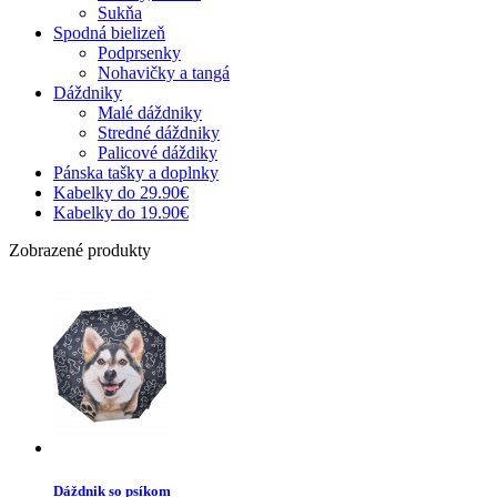
Sukňa
Spodná bielizeň
Podprsenky
Nohavičky a tangá
Dáždniky
Malé dáždniky
Stredné dáždniky
Palicové dáždiky
Pánska tašky a doplnky
Kabelky do 29.90€
Kabelky do 19.90€
Zobrazené produkty
Dáždnik so psíkom