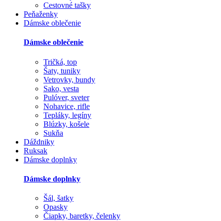
Cestovné tašky
Peňaženky
Dámske oblečenie
Dámske oblečenie
Tričká, top
Šaty, tuniky
Vetrovky, bundy
Sako, vesta
Pulóver, sveter
Nohavice, rifle
Tepláky, legíny
Blúzky, košele
Sukňa
Dáždniky
Ruksak
Dámske doplnky
Dámske doplnky
Šál, šatky
Opasky
Čiapky, baretky, čelenky