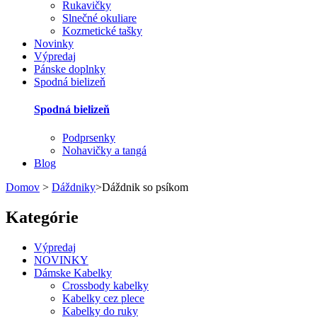
Rukavičky
Slnečné okuliare
Kozmetické tašky
Novinky
Výpredaj
Pánske doplnky
Spodná bielizeň
Spodná bielizeň
Podprsenky
Nohavičky a tangá
Blog
Domov
>
Dáždniky
>
Dáždnik so psíkom
Kategórie
Výpredaj
NOVINKY
Dámske Kabelky
Crossbody kabelky
Kabelky cez plece
Kabelky do ruky