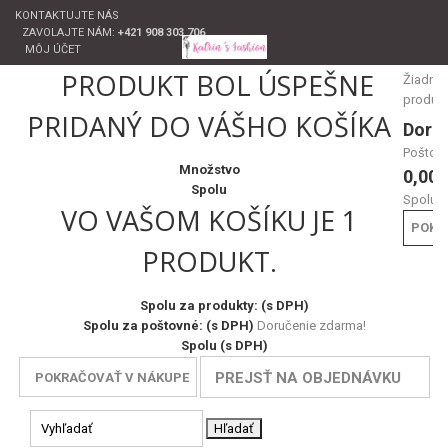
KONTAKTUJTE NÁS
ZAVOLAJTE NÁM:
+421 908 303 706
MÔJ ÚČET
PRODUKT BOL ÚSPEŠNE
Žiadne
produk
PRIDANÝ DO VÁŠHO KOŠÍKA
Doru
Poštov
Množstvo
0,00 
Spolu
Spolu
VO VAŠOM KOŠÍKU JE 1
POKL
PRODUKT.
Spolu za produkty: (s DPH)
Spolu za poštovné: (s DPH)
Doručenie zdarma!
Spolu (s DPH)
PREJSŤ NA OBJEDNÁVKU
POKRAČOVAŤ V NÁKUPE
Hľadať