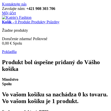
Kontaktujte nás
Zavolajte nám:
+421 908 303 706
Môj účet
Košík -
0
Produkt
Produkty
Prázdny
Žiadne produkty
Doručenie zdarma!
Poštovné
0,00 €
Spolu
Pokladňa
Produkt bol úspešne pridaný do Vášho
košíka
Množstvo
Spolu
Vo vašom košíku sa nachádza
0
ks tovaru.
Vo vašom košíku je 1 produkt.