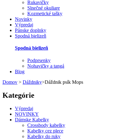
Rukavičky
Slnečné okuliare
Kozmetické tašky
Novinky
Výpredaj
Pánske doplnky
Spodná bielizeň
Spodná bielizeň
Podprsenky
Nohavičky a tangá
Blog
Domov
>
Dáždniky
>
Dáždnik psík Mops
Kategórie
Výpredaj
NOVINKY
Dámske Kabelky
Crossbody kabelky
Kabelky cez plece
Kabelky do ruky