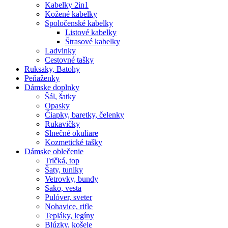
Kabelky 2in1
Kožené kabelky
Spoločenské kabelky
Listové kabelky
Štrasové kabelky
Ladvinky
Cestovné tašky
Ruksaky, Batohy
Peňaženky
Dámske doplnky
Šál, šatky
Opasky
Čiapky, baretky, čelenky
Rukavičky
Slnečné okuliare
Kozmetické tašky
Dámske oblečenie
Tričká, top
Šaty, tuniky
Vetrovky, bundy
Sako, vesta
Pulóver, sveter
Nohavice, rifle
Tepláky, legíny
Blúzky, košele