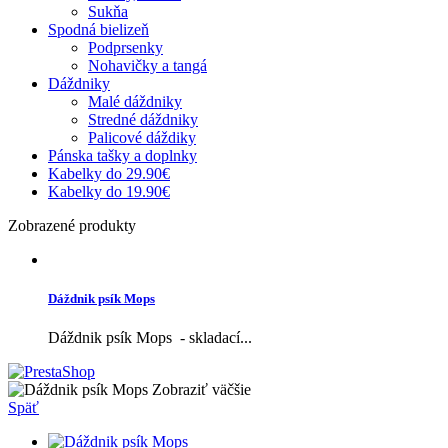
Sukňa
Spodná bielizeň
Podprsenky
Nohavičky a tangá
Dáždniky
Malé dáždniky
Stredné dáždniky
Palicové dáždiky
Pánska tašky a doplnky
Kabelky do 29.90€
Kabelky do 19.90€
Zobrazené produkty
Dáždnik psík Mops
Dáždnik psík Mops - skladací...
Zobraziť väčšie
Späť