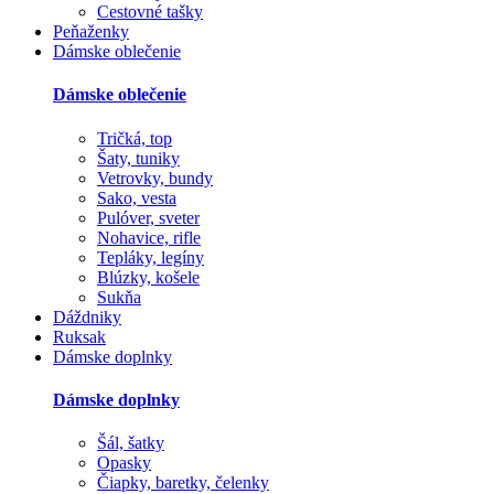
Cestovné tašky
Peňaženky
Dámske oblečenie
Dámske oblečenie
Tričká, top
Šaty, tuniky
Vetrovky, bundy
Sako, vesta
Pulóver, sveter
Nohavice, rifle
Tepláky, legíny
Blúzky, košele
Sukňa
Dáždniky
Ruksak
Dámske doplnky
Dámske doplnky
Šál, šatky
Opasky
Čiapky, baretky, čelenky