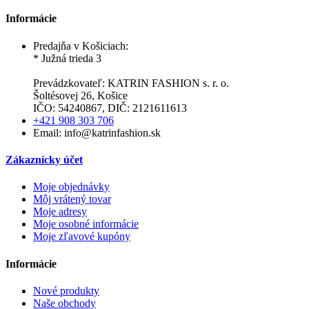
Informácie
Predajňa v Košiciach:
* Južná trieda 3
Prevádzkovateľ: KATRIN FASHION s. r. o.
Šoltésovej 26, Košice
IČO: 54240867, DIČ: 2121611613
+421 908 303 706
Email: info@katrinfashion.sk
Zákaznícky účet
Moje objednávky
Môj vrátený tovar
Moje adresy
Moje osobné informácie
Moje zľavové kupóny
Informácie
Nové produkty
Naše obchody