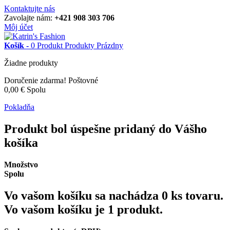
Kontaktujte nás
Zavolajte nám:
+421 908 303 706
Môj účet
Košík -
0
Produkt
Produkty
Prázdny
Žiadne produkty
Doručenie zdarma!
Poštovné
0,00 €
Spolu
Pokladňa
Produkt bol úspešne pridaný do Vášho
košíka
Množstvo
Spolu
Vo vašom košíku sa nachádza
0
ks tovaru.
Vo vašom košíku je 1 produkt.