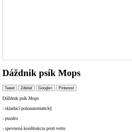
Dáždnik psík Mops
Tweet
Zdielať
Google+
Pinterest
Dáždnik psík Mops
- skladací poloautomatický
- puzdro
- spevnená konštrukcia proti vetru