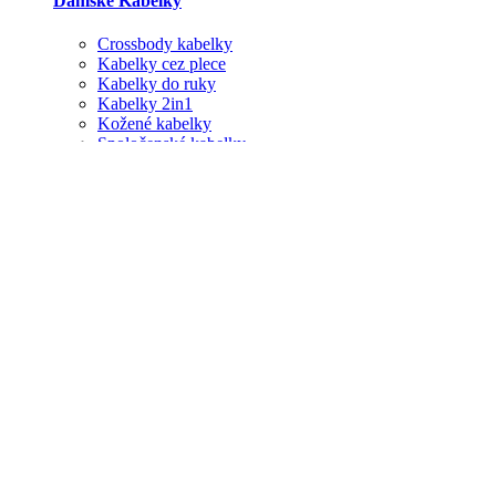
Dámske Kabelky
Crossbody kabelky
Kabelky cez plece
Kabelky do ruky
Kabelky 2in1
Kožené kabelky
Spoločenské kabelky
Štrasové kabelky
Listové kabelky
Ladvinky
Cestovné tašky
Peňaženky
Dámske oblečenie
Dámske oblečenie
Tričká, top
Šaty, tuniky
Vetrovky, bundy
Sako, vesta
Pulóver, sveter
Nohavice, rifle
Tepláky, legíny
Blúzky, košele