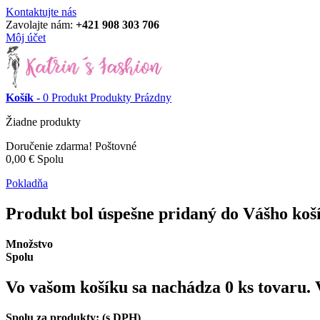
Kontaktujte nás
Zavolajte nám:
+421 908 303 706
Môj účet
Košík -
0
Produkt
Produkty
Prázdny
Žiadne produkty
Doručenie zdarma!
Poštovné
0,00 €
Spolu
Pokladňa
Produkt bol úspešne pridaný do Vášho koš
Množstvo
Spolu
Vo vašom košíku sa nachádza
0
ks tovaru.
Spolu za produkty: (s DPH)