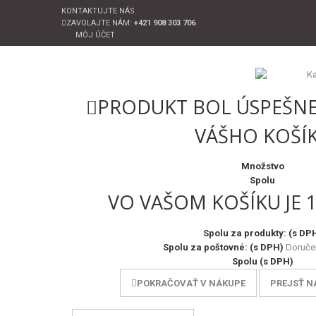
KONTAKTUJTE NÁS
ZAVOLAJTE NÁM:
+421 908 303 706
MÔJ ÚČET
PRODUKT BOL ÚSPEŠNE
VÁŠHO KOŠÍ
Množstvo
Spolu
VO VAŠOM KOŠÍKU JE 
Spolu za produkty: (s DP
Spolu za poštovné: (s DPH)
Doruče
Spolu (s DPH)
POKRAČOVAŤ V NÁKUPE
PREJSŤ N