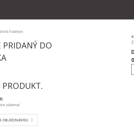
K
 PRIDANÝ DO
Ž
KA
0
1 PRODUKT.
H)
nie zdarma!
A OBJEDNÁVKU