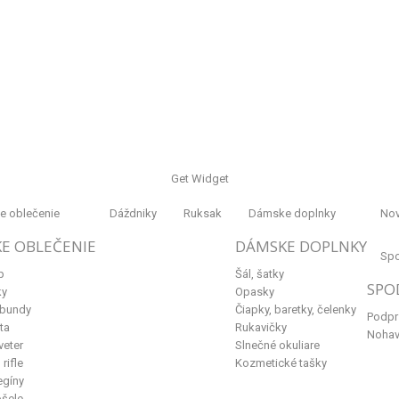
Get Widget
 oblečenie
Dáždniky
Ruksak
Dámske doplnky
Nov
E OBLEČENIE
DÁMSKE DOPLNKY
Spo
p
Šál, šatky
SPO
ky
Opasky
 bundy
Čiapky, baretky, čelenky
Podpr
ta
Rukavičky
Nohav
veter
Slnečné okuliare
rifle
Kozmetické tašky
egíny
ošele