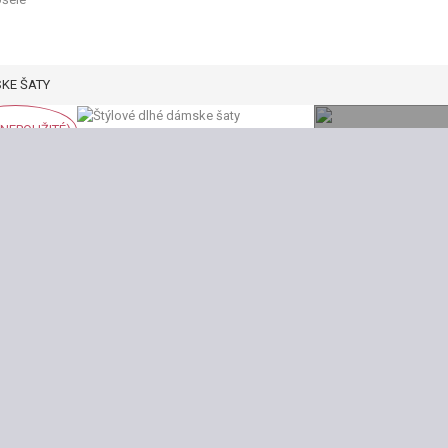
KE ŠATY
(NEPOUŽITÉ)
Zobraziť väčšie