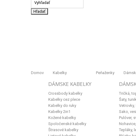
Hľadať
Domov
Kabelky
Peňaženky
Dámske
DÁMSKE KABELKY
DÁMSK
Crossbody kabelky
Tričká, to
Kabelky cez plece
Šaty, tuni
Kabelky do ruky
Vetrovky,
Kabelky 2in1
Sako, ves
Kožené kabelky
Pulóver, s
Spoločenské kabelky
Nohavice, 
Štrasové kabelky
Tepláky, l
Listové kabelky
Blúzky, k