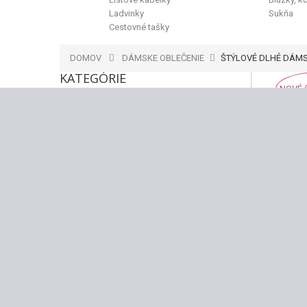
Ladvinky
Sukňa
Cestovné tašky
DOMOV
DÁMSKE OBLEČENIE
ŠTÝLOVÉ DLHÉ DÁMS
KATEGÓRIE
NOVÉ 
Výpredaj
Späť
NOVINKY
Dámske Kabelky
Crossbody kabelky
Kabelky cez plece
Kabelky do ruky
Kabelky 2in1
Kožené kabelky
Spoločenské kabelky
Listové kabelky
Štrasové kabelky
Ladvinky
Cestovné tašky
Ruksaky, Batohy
Peňaženky