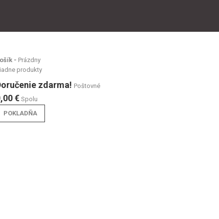
ošík -
Prázdny
iadne produkty
Doručenie zdarma!
Poštovné
,00 €
Spolu
POKLADŇA