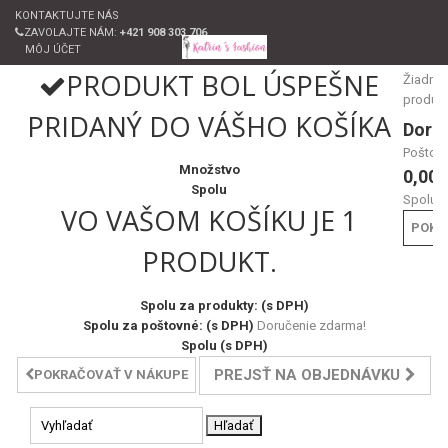
KONTAKTUJTE NÁS
ZAVOLAJTE NÁM:
+421 908 303 706
MÔJ ÚČET
PRODUKT BOL ÚSPEŠNE
Žiadne
produk
PRIDANÝ DO VÁŠHO KOŠÍKA
Doru
Poštov
Množstvo
0,00 
Spolu
Spolu
VO VAŠOM KOŠÍKU JE 1
POKL
PRODUKT.
Spolu za produkty: (s DPH)
Spolu za poštovné: (s DPH)
Doručenie zdarma!
Spolu (s DPH)
PREJSŤ NA OBJEDNÁVKU
POKRAČOVAŤ V NÁKUPE
Hľadať