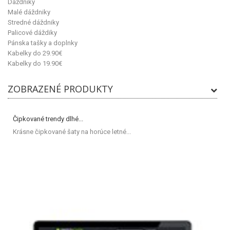
Dáždniky
Malé dáždniky
Stredné dáždniky
Palicové dáždiky
Pánska tašky a doplnky
Kabelky do 29.90€
Kabelky do 19.90€
ZOBRAZENÉ PRODUKTY
Čipkované trendy dlhé...
Krásne čipkované šaty na horúce letné...