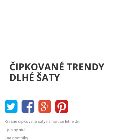
ČIPKOVANÉ TRENDY
DLHÉ ŠATY
Krásne čipkované šaty na horúce letné dni.
- pekný strih
- na gombíky