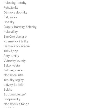
Ruksaky, Batohy
Peňaženky
Dámske doplnky
Šál, šatky
Opasky
Čiapky, baretky, čelenky
Rukavičky
Slnečné okuliare
Kozmetické tašky
Dámske oblečenie
Tričká, top
Šaty, tuniky
Vetrovky, bundy
Sako, vesta
Pulóver, sveter
Nohavice, rifle
Tepláky, legíny
Blúzky, košele
Sukňa
Spodná bielizeň
Podprsenky
Nohavičky a tangá