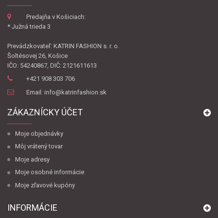
Predajňa v Košiciach:
* Južná trieda 3
Prevádzkovateľ: KATRIN FASHION s. r. o.
Šoltésovej 26, Košice
IČO: 54240867, DIČ: 2121611613
+421 908 303 706
Email: info@katrinfashion.sk
ZÁKAZNÍCKY ÚČET
Moje objednávky
Môj vrátený tovar
Moje adresy
Moje osobné informácie
Moje zľavové kupóny
INFORMÁCIE