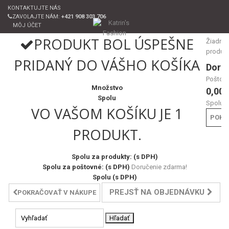
KONTAKTUJTE NÁS
ZAVOLAJTE NÁM:
+421 908 303 706
MÔJ ÚČET
PRODUKT BOL ÚSPEŠNE
Žiadne
produk
PRIDANÝ DO VÁŠHO KOŠÍKA
Doru
Poštov
Množstvo
0,00 
Spolu
Spolu
VO VAŠOM KOŠÍKU JE 1
POKL
PRODUKT.
Spolu za produkty: (s DPH)
Spolu za poštovné: (s DPH)
Doručenie zdarma!
Spolu (s DPH)
PREJSŤ NA OBJEDNÁVKU
POKRAČOVAŤ V NÁKUPE
Hľadať