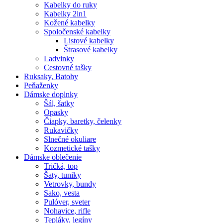
Kabelky do ruky
Kabelky 2in1
Kožené kabelky
Spoločenské kabelky
Listové kabelky
Štrasové kabelky
Ladvinky
Cestovné tašky
Ruksaky, Batohy
Peňaženky
Dámske doplnky
Šál, šatky
Opasky
Čiapky, baretky, čelenky
Rukavičky
Slnečné okuliare
Kozmetické tašky
Dámske oblečenie
Tričká, top
Šaty, tuniky
Vetrovky, bundy
Sako, vesta
Pulóver, sveter
Nohavice, rifle
Tepláky, legíny