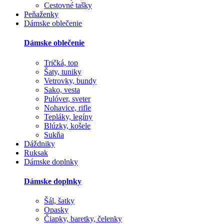
Cestovné tašky
Peňaženky
Dámske oblečenie
Dámske oblečenie
Tričká, top
Šaty, tuniky
Vetrovky, bundy
Sako, vesta
Pulóver, sveter
Nohavice, rifle
Tepláky, legíny
Blúzky, košele
Sukňa
Dáždniky
Ruksak
Dámske doplnky
Dámske doplnky
Šál, šatky
Opasky
Čiapky, baretky, čelenky