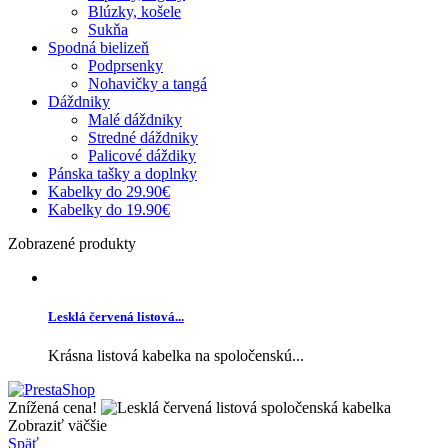
Blúzky, košele
Sukňa
Spodná bielizeň
Podprsenky
Nohavičky a tangá
Dáždniky
Malé dáždniky
Stredné dáždniky
Palicové dáždiky
Pánska tašky a doplnky
Kabelky do 29.90€
Kabelky do 19.90€
Zobrazené produkty
Lesklá červená listová...
Krásna listová kabelka na spoločenskú...
Znížená cena!
Zobraziť väčšie
Späť