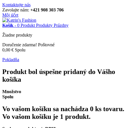
Kontaktujte nás
Zavolajte nám:
+421 908 303 706
Môj účet
Košík -
0
Produkt
Produkty
Prázdny
Žiadne produkty
Doručenie zdarma!
Poštovné
0,00 €
Spolu
Pokladňa
Produkt bol úspešne pridaný do Vášho
košíka
Množstvo
Spolu
Vo vašom košíku sa nachádza
0
ks tovaru.
Vo vašom košíku je 1 produkt.