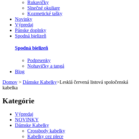
Rukavičky
Slnečné okuliare
Kozmetické tašky
Novinky
Výpredaj
Pánske doplnky
Spodná bielizeň
Spodná bielizeň
Podprsenky
Nohavičky a tangá
Blog
Domov
>
Dámske Kabelky
>
Lesklá červená listová spoločenská
kabelka
Kategórie
Výpredaj
NOVINKY
Dámske Kabelky
Crossbody kabelky
Kabelky cez plece