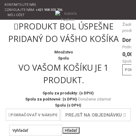
KONTAKTUJTE NÁS
ZAVOLAJTE NÁM:
+421 908 303 706
MÔJ ÚČET
PRODUKT BOL ÚSPEŠNE
Žiadne
produk
PRIDANÝ DO VÁŠHO KOŠÍKA
Doru
Poštov
Množstvo
0,00 
Spolu
Spolu
VO VAŠOM KOŠÍKU JE 1
POKL
PRODUKT.
Spolu za produkty: (s DPH)
Spolu za poštovné: (s DPH)
Doručenie zdarma!
Spolu (s DPH)
PREJSŤ NA OBJEDNÁVKU
POKRAČOVAŤ V NÁKUPE
Hľadať