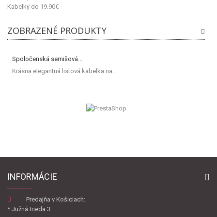
Kabelky do 19.90€
ZOBRAZENÉ PRODUKTY
Spoločenská semišová...
Krásna elegantná listová kabelka na...
INFORMÁCIE
Predajňa v Košiciach:
* Južná trieda 3