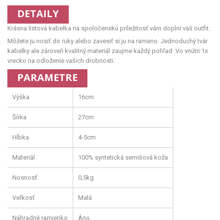
DETAILY
Krásna listová kabelka na spoločenskú príležitosť vám doplní váš outfit.
Môžete ju nosiť do ruky alebo zavesiť si ju na rameno. Jednoduchý tvár
kabelky ale zároveň kvalitný materiál zaujme každý pohľad. Vo vnútri 1x
vrecko na odloženie vašich drobnosti.
PARAMETRE
Výška
16cm
Šírka
27cm
Hĺbka
4-5cm
Materiál
100% syntetická semišová koža
Nosnosť
0,5kg
Veľkosť
Malá
Náhradné ramienko
Áno