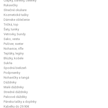
Čiapky, baretky, čelenky
Rukavičky
Slnečné okuliare
Kozmetické tašky
Dámske oblečenie
Tričká, top
Šaty, tuniky
Vetrovky, bundy
Sako, vesta
Pulóver, sveter
Nohavice, rifle
Tepláky, legíny
Blúzky, košele
Sukňa
Spodná bielizeň
Podprsenky
Nohavičky a tangá
Dáždniky
Malé dáždniky
Stredné dáždniky
Palicové dáždiky
Pánska tašky a doplnky
Kabelky do 29.90€