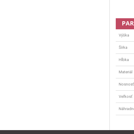
PAR
Výška
Šírka
Hĺbka
Materiál
Nosnosť
Veľkosť
Náhradn