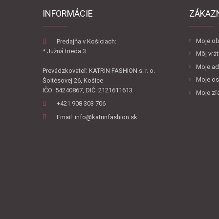
INFORMÁCIE
ZÁKAZ
Moje ob
Predajňa v Košiciach:
* Južná trieda 3
Môj vrát
Moje ad
Prevádzkovateľ: KATRIN FASHION s. r. o.
Moje os
Šoltésovej 26, Košice
IČO: 54240867, DIČ: 2121611613
Moje zľ
+421 908 303 706
Email: info@katrinfashion.sk