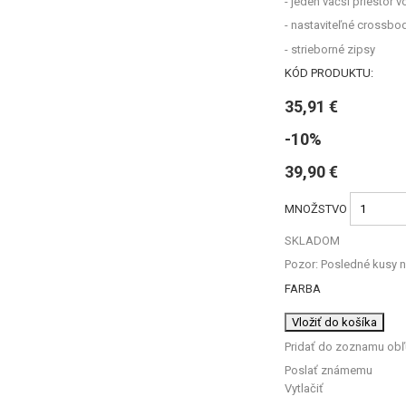
- jeden väčší priestor v
- nastaviteľné crossb
- strieborné zipsy
KÓD PRODUKTU:
35,91 €
-10%
39,90 €
MNOŽSTVO
SKLADOM
Pozor: Posledné kusy n
FARBA
Vložiť do košíka
Pridať do zoznamu ob
Poslať známemu
Vytlačiť