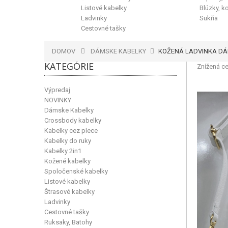
Listové kabelky
Blúzky, k
Ladvinky
Sukňa
Cestovné tašky
DOMOV
DÁMSKE KABELKY
KOŽENÁ LADVINKA DÁ
KATEGÓRIE
Znížená ce
Výpredaj
NOVINKY
Dámske Kabelky
Crossbody kabelky
Kabelky cez plece
Kabelky do ruky
Kabelky 2in1
Kožené kabelky
Spoločenské kabelky
Listové kabelky
Štrasové kabelky
Ladvinky
Cestovné tašky
Ruksaky, Batohy