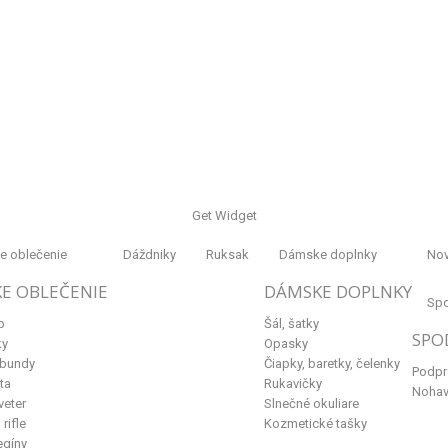
Get Widget
 oblečenie
Dáždniky
Ruksak
Dámske doplnky
Nov
E OBLEČENIE
DÁMSKE DOPLNKY
Spo
p
Šál, šatky
SPO
ky
Opasky
 bundy
Čiapky, baretky, čelenky
Podpr
ta
Rukavičky
Nohav
veter
Slnečné okuliare
rifle
Kozmetické tašky
egíny