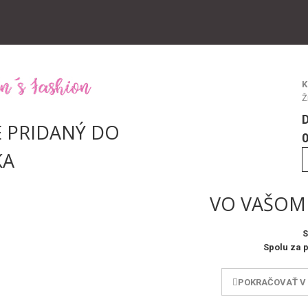
K
Ž
 PRIDANÝ DO
0
KA
VO VAŠOM 
S
Spolu za 
POKRAČOVAŤ V