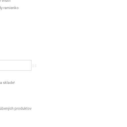
o vnútri
ody ramienko
a sklade!
ľúbených produktov