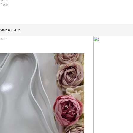
ošele
MSKA ITALY
na!