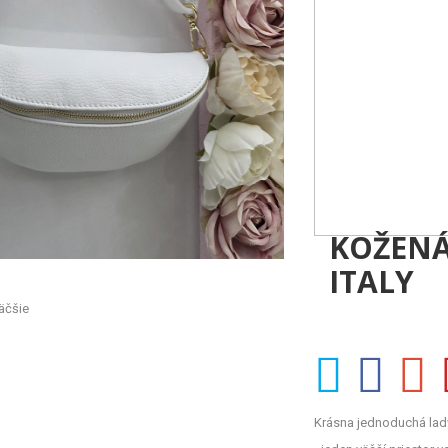
KOŽENÁ
ITALY
äčšie
Krásna jednoduchá ladv