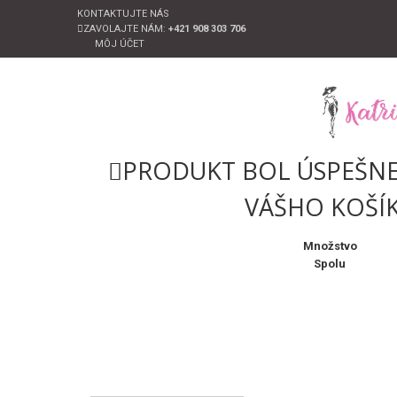
KONTAKTUJTE NÁS
ZAVOLAJTE NÁM:
+421 908 303 706
MÔJ ÚČET
PRODUKT BOL ÚSPEŠNE
VÁŠHO KOŠÍ
Množstvo
Spolu