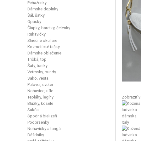
Peňaženky
Dámske doplnky
Šál, šatky
Opasky
Čiapky, baretky, čelenky
Rukavičky
Slnečné okuliare
Kozmetické tašky
Dámske oblečenie
Tričká, top
Šaty, tuniky
Vetrovky, bundy
Sako, vesta
Pulóver, sveter
Nohavice, rifle
Tepláky, legíny
Zobraziť v
Blúzky, košele
Sukňa
Spodná bielizeň
Podprsenky
Nohavičky a tangá
Dáždniky