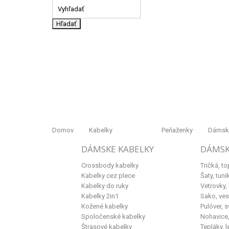
Hľadať
Domov
Kabelky
Peňaženky
Dámske
DÁMSKE KABELKY
DÁMSK
Crossbody kabelky
Tričká, to
Kabelky cez plece
Šaty, tuni
Kabelky do ruky
Vetrovky,
Kabelky 2in1
Sako, ves
Kožené kabelky
Pulóver, s
Spoločenské kabelky
Nohavice, 
Štrasové kabelky
Tepláky, l