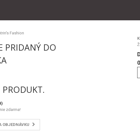
K
E PRIDANÝ DO
Ž
KA
0
1 PRODUKT.
H)
nie zdarma!
A OBJEDNÁVKU