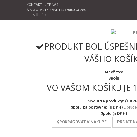
KONTAKTUJTE NÁS
ZAVOLAJTE NÁM:
+421 908 303 706
MÔJ ÚČET
PRODUKT BOL ÚSPEŠN
VÁŠHO KOŠÍ
Množstvo
Spolu
VO VAŠOM KOŠÍKU JE 
Spolu za produkty: (s DP
Spolu za poštovné: (s DPH)
Doruče
Spolu (s DPH)
POKRAČOVAŤ V NÁKUPE
PREJSŤ N