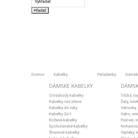
Hľadať
Domov
Kabelky
Peňaženky
Dámske
DÁMSKE KABELKY
DÁMSK
Crossbody kabelky
Tričká, to
Kabelky cez plece
Šaty, tuni
Kabelky do ruky
Vetrovky,
Kabelky 2in1
Sako, ves
Kožené kabelky
Pulóver, s
Spoločenské kabelky
Nohavice, 
Štrasové kabelky
Tepláky, l