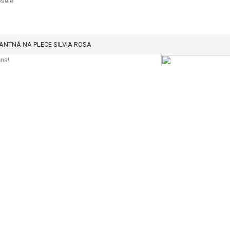
ošele
NTNÁ NA PLECE SILVIA ROSA
na!
Zobraziť