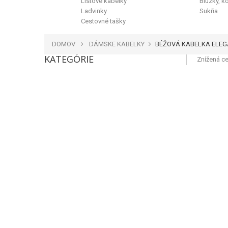
Listové kabelky
Blúzky, k
Ladvinky
Sukňa
Cestovné tašky
DOMOV
DÁMSKE KABELKY
BÉŽOVÁ KABELKA ELEGA
KATEGÓRIE
Znížená ce
väčšie
Výpredaj
Späť
NOVINKY
Dámske Kabelky
Crossbody kabelky
Kabelky cez plece
Kabelky do ruky
Kabelky 2in1
Kožené kabelky
Spoločenské kabelky
Listové kabelky
Štrasové kabelky
Ladvinky
Cestovné tašky
Ruksaky, Batohy
Peňaženky