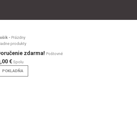
ošík -
Prázdny
iadne produkty
Doručenie zdarma!
Poštovné
,00 €
Spolu
POKLADŇA