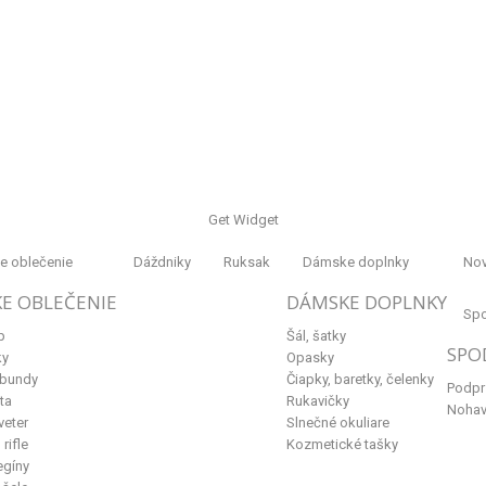
Get Widget
 oblečenie
Dáždniky
Ruksak
Dámske doplnky
Nov
E OBLEČENIE
DÁMSKE DOPLNKY
Spo
p
Šál, šatky
SPO
ky
Opasky
 bundy
Čiapky, baretky, čelenky
Podpr
ta
Rukavičky
Nohav
veter
Slnečné okuliare
rifle
Kozmetické tašky
egíny