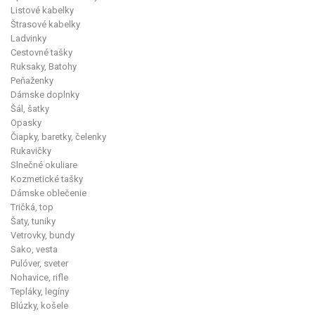
Listové kabelky
Štrasové kabelky
Ladvinky
Cestovné tašky
Ruksaky, Batohy
Peňaženky
Dámske doplnky
Šál, šatky
Opasky
Čiapky, baretky, čelenky
Rukavičky
Slnečné okuliare
Kozmetické tašky
Dámske oblečenie
Tričká, top
Šaty, tuniky
Vetrovky, bundy
Sako, vesta
Pulóver, sveter
Nohavice, rifle
Tepláky, legíny
Blúzky, košele