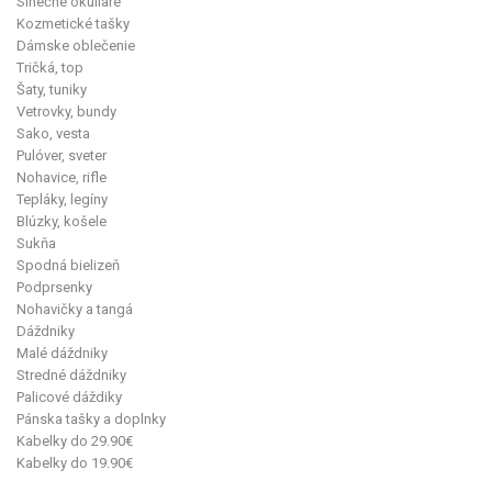
Slnečné okuliare
Kozmetické tašky
Dámske oblečenie
Tričká, top
Šaty, tuniky
Vetrovky, bundy
Sako, vesta
Pulóver, sveter
Nohavice, rifle
Tepláky, legíny
Blúzky, košele
Sukňa
Spodná bielizeň
Podprsenky
Nohavičky a tangá
Dáždniky
Malé dáždniky
Stredné dáždniky
Palicové dáždiky
Pánska tašky a doplnky
Kabelky do 29.90€
Kabelky do 19.90€