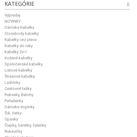
KATEGÓRIE
Výpredaj
NOVINKY
Dámske Kabelky
Crossbody kabelky
Kabelky cez plece
Kabelky do ruky
Kabelky 2in1
Kožené kabelky
Spoločenské kabelky
Listové kabelky
Štrasové kabelky
Ladvinky
Cestovné tašky
Ruksaky, Batohy
Peňaženky
Dámske doplnky
Šál, šatky
Opasky
Čiapky, baretky, čelenky
Rukavičky