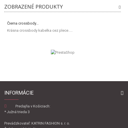
ZOBRAZENÉ PRODUKTY
Čierna crossbody...
Krásna crossbody kabelka cez plece.....
INFORMÁCIE
Predajňa v Košiciach:
* Južná trieda 3
Prevádzkovateľ: KATRIN FASHION s. r. o.