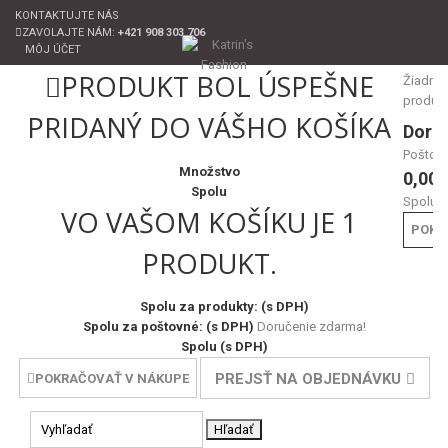
KONTAKTUJTE NÁS
ZAVOLAJTE NÁM:
+421 908 303 706
MÔJ ÚČET
PRODUKT BOL ÚSPEŠNE
Žiadne
produk
PRIDANÝ DO VÁŠHO KOŠÍKA
Doru
Poštov
Množstvo
0,00 
Spolu
Spolu
VO VAŠOM KOŠÍKU JE 1
POKL
PRODUKT.
Spolu za produkty: (s DPH)
Spolu za poštovné: (s DPH)
Doručenie zdarma!
Spolu (s DPH)
PREJSŤ NA OBJEDNÁVKU
POKRAČOVAŤ V NÁKUPE
Hľadať