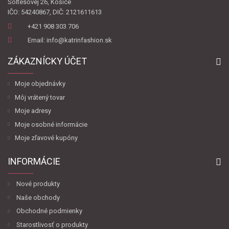
Šoltésovej 26, Košice
IČO: 54240867, DIČ: 2121611613
+421 908 303 706
Email: info@katrinfashion.sk
ZÁKAZNÍCKY ÚČET
Moje objednávky
Môj vrátený tovar
Moje adresy
Moje osobné informácie
Moje zľavové kupóny
INFORMÁCIE
Nové produkty
Naše obchody
Obchodné podmienky
Starostlivosť o produkty