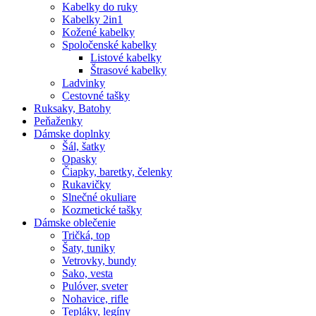
Kabelky do ruky
Kabelky 2in1
Kožené kabelky
Spoločenské kabelky
Listové kabelky
Štrasové kabelky
Ladvinky
Cestovné tašky
Ruksaky, Batohy
Peňaženky
Dámske doplnky
Šál, šatky
Opasky
Čiapky, baretky, čelenky
Rukavičky
Slnečné okuliare
Kozmetické tašky
Dámske oblečenie
Tričká, top
Šaty, tuniky
Vetrovky, bundy
Sako, vesta
Pulóver, sveter
Nohavice, rifle
Tepláky, legíny