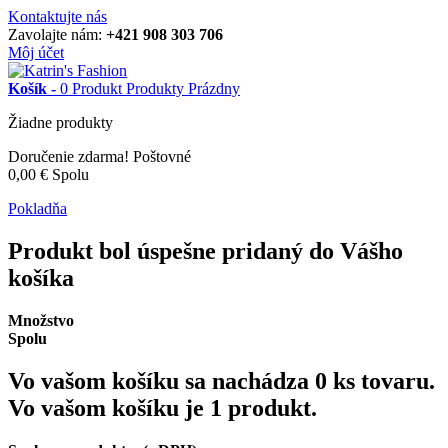
Kontaktujte nás
Zavolajte nám:
+421 908 303 706
Môj účet
Košík -
0
Produkt
Produkty
Prázdny
Žiadne produkty
Doručenie zdarma!
Poštovné
0,00 €
Spolu
Pokladňa
Produkt bol úspešne pridaný do Vášho
košíka
Množstvo
Spolu
Vo vašom košíku sa nachádza
0
ks tovaru.
Vo vašom košíku je 1 produkt.