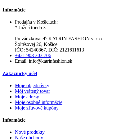
Informácie
Predajňa v Košiciach:
* Južná trieda 3
Prevádzkovateľ: KATRIN FASHION s. r. o.
Šoltésovej 26, Košice
IČO: 54240867, DIČ: 2121611613
+421 908 303 706
Email: info@katrinfashion.sk
Zákaznícky účet
Moje objednávky
Môj vrátený tovar
Moje adresy
Moje osobné informácie
Moje zľavové kupóny
Informácie
Nové produkty
Naše obchody