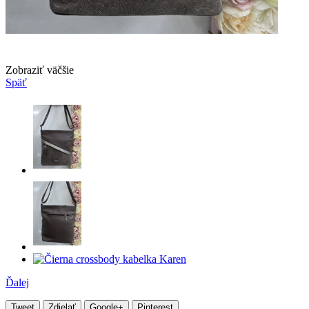
Zobraziť väčšie
Späť
Ďalej
Tweet
Zdielať
Google+
Pinterest