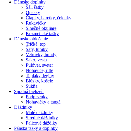
Dámske doplnky
Šál, šatky
Opasky
Čiapky, baretky, čelenky
Rukavičky
Slnečné okuliare
Kozmetické tašky
Dámske oblečenie
Tričká, top
Šaty, tuniky
Vetrovky, bundy
Sako, vesta
Pulóver, sveter
Nohavice, rifle
Tepláky, legíny
Blúzky, košele
Sukňa
Spodná bielizeň
Podprsenky
Nohavičky a tangá
Dáždniky
Malé dáždniky
Stredné dáždniky
Palicové dáždiky
Pánska tašky a doplnky