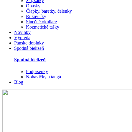
Šál, šatky
Opasky
Čiapky, baretky, čelenky
Rukavičky
Slnečné okuliare
Kozmetické tašky
Novinky
Výpredaj
Pánske doplnky
Spodná bielizeň
Spodná bielizeň
Podprsenky
Nohavičky a tangá
Blog