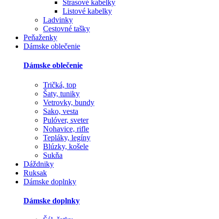
Štrasové kabelky
Listové kabelky
Ladvinky
Cestovné tašky
Peňaženky
Dámske oblečenie
Dámske oblečenie
Tričká, top
Šaty, tuniky
Vetrovky, bundy
Sako, vesta
Pulóver, sveter
Nohavice, rifle
Tepláky, legíny
Blúzky, košele
Sukňa
Dáždniky
Ruksak
Dámske doplnky
Dámske doplnky