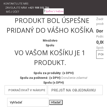
KONTAKTUJTE NÁS
ZAVOLAJTE NÁM:
+421 908 303 706
MÔJ ÚČET
PRODUKT BOL ÚSPEŠNE
Žiadne
produk
PRIDANÝ DO VÁŠHO KOŠÍKA
Doru
Poštov
Množstvo
0,00 
Spolu
Spolu
VO VAŠOM KOŠÍKU JE 1
POKL
PRODUKT.
Spolu za produkty: (s DPH)
Spolu za poštovné: (s DPH)
Doručenie zdarma!
Spolu (s DPH)
PREJSŤ NA OBJEDNÁVKU
POKRAČOVAŤ V NÁKUPE
Hľadať