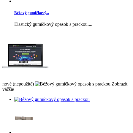
Béžový gumičkový...
Elastický gumičkový opasok s prackou....
nové (nepoužité)
Zobraziť
väčšie