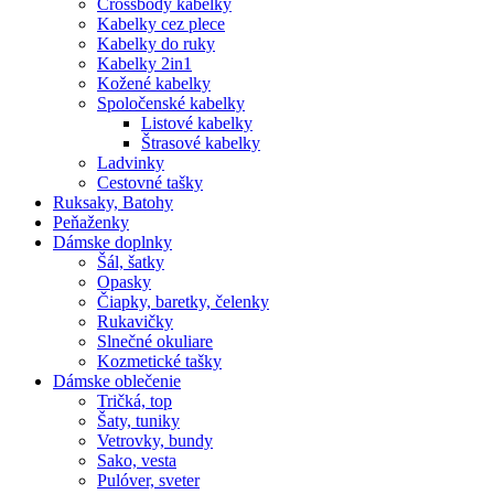
Crossbody kabelky
Kabelky cez plece
Kabelky do ruky
Kabelky 2in1
Kožené kabelky
Spoločenské kabelky
Listové kabelky
Štrasové kabelky
Ladvinky
Cestovné tašky
Ruksaky, Batohy
Peňaženky
Dámske doplnky
Šál, šatky
Opasky
Čiapky, baretky, čelenky
Rukavičky
Slnečné okuliare
Kozmetické tašky
Dámske oblečenie
Tričká, top
Šaty, tuniky
Vetrovky, bundy
Sako, vesta
Pulóver, sveter