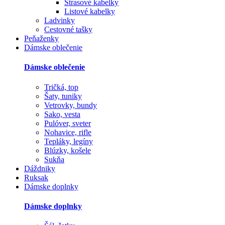
Štrasové kabelky
Listové kabelky
Ladvinky
Cestovné tašky
Peňaženky
Dámske oblečenie
Dámske oblečenie
Tričká, top
Šaty, tuniky
Vetrovky, bundy
Sako, vesta
Pulóver, sveter
Nohavice, rifle
Tepláky, legíny
Blúzky, košele
Sukňa
Dáždniky
Ruksak
Dámske doplnky
Dámske doplnky