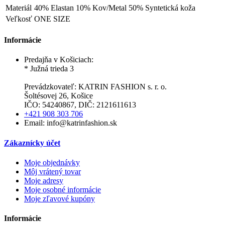
Materiál
40% Elastan 10% Kov/Metal 50% Syntetická koža
Veľkosť
ONE SIZE
Informácie
Predajňa v Košiciach:
* Južná trieda 3
Prevádzkovateľ: KATRIN FASHION s. r. o.
Šoltésovej 26, Košice
IČO: 54240867, DIČ: 2121611613
+421 908 303 706
Email: info@katrinfashion.sk
Zákaznícky účet
Moje objednávky
Môj vrátený tovar
Moje adresy
Moje osobné informácie
Moje zľavové kupóny
Informácie