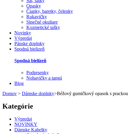
Šál, šatky
Opasky
Čiapky, baretky, čelenky
Rukavičky
Slnečné okuliare
Kozmetické tašky
Novinky
Výpredaj
Pánske doplnky
Spodná bielizeň
Spodná bielizeň
Podprsenky
Nohavičky a tangá
Blog
Domov
>
Dámske doplnky
>
Béžový gumičkový opasok s prackou
Kategórie
Výpredaj
NOVINKY
Dámske Kabelky