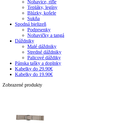
Nohavice, rifle
Tepláky, legíny
Blúzky, košele
Sukňa
Spodná bielizeň
Podprsenky
Nohavičky a tangá
Dáždniky
Malé dáždniky
Stredné dáždniky
Palicové dáždiky
Pánska tašky a doplnky
Kabelky do 29.90€
Kabelky do 19.90€
Zobrazené produkty