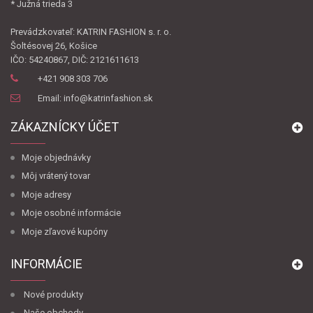
* Južná trieda 3
Prevádzkovateľ: KATRIN FASHION s. r. o.
Šoltésovej 26, Košice
IČO: 54240867, DIČ: 2121611613
+421 908 303 706
Email: info@katrinfashion.sk
ZÁKAZNÍCKY ÚČET
Moje objednávky
Môj vrátený tovar
Moje adresy
Moje osobné informácie
Moje zľavové kupóny
INFORMÁCIE
Nové produkty
Naše obchody