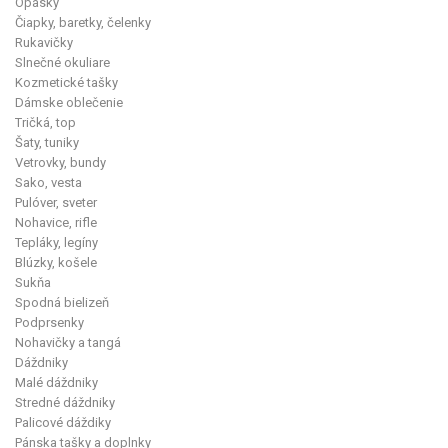
Opasky
Čiapky, baretky, čelenky
Rukavičky
Slnečné okuliare
Kozmetické tašky
Dámske oblečenie
Tričká, top
Šaty, tuniky
Vetrovky, bundy
Sako, vesta
Pulóver, sveter
Nohavice, rifle
Tepláky, legíny
Blúzky, košele
Sukňa
Spodná bielizeň
Podprsenky
Nohavičky a tangá
Dáždniky
Malé dáždniky
Stredné dáždniky
Palicové dáždiky
Pánska tašky a doplnky