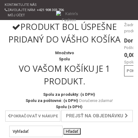
KONTAKTUJTE NÁS
ZAVOLAJTE NÁM:
+421 908 303 706
MÔJ ÚČET
PRODUKT BOL ÚSPEŠNE
Žiadne
produk
PRIDANÝ DO VÁŠHO KOŠÍKA
Doru
Poštov
Množstvo
0,00 
Spolu
Spolu
VO VAŠOM KOŠÍKU JE 1
POKL
PRODUKT.
Spolu za produkty: (s DPH)
Spolu za poštovné: (s DPH)
Doručenie zdarma!
Spolu (s DPH)
PREJSŤ NA OBJEDNÁVKU
POKRAČOVAŤ V NÁKUPE
Hľadať