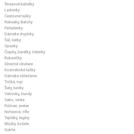
Štrasové kabelky
Ladvinky
Cestovné tašky
Ruksaky, Batohy
Peňaženky
Dámske doplnky
Šál, šatky
Opasky
Čiapky, baretky, čelenky
Rukavičky
Slnečné okuliare
Kozmetické tašky
Dámske oblečenie
Tričká, top
Šaty, tuniky
Vetrovky, bundy
Sako, vesta
Pulóver, sveter
Nohavice, rifle
Tepláky, legíny
Blúzky, košele
Sukňa