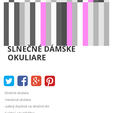
SLNEČNÉ DÁMSKE
OKULIARE
Slnečné okuliare.
- trendové okuliare
- pekný doplnok na slnečné dní