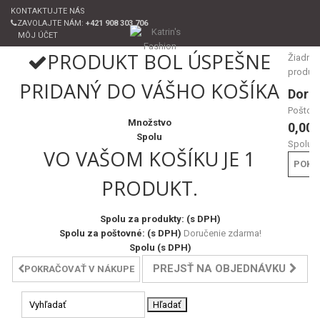
KONTAKTUJTE NÁS
ZAVOLAJTE NÁM:
+421 908 303 706
MÔJ ÚČET
PRODUKT BOL ÚSPEŠNE
Žiadne
produk
PRIDANÝ DO VÁŠHO KOŠÍKA
Doru
Poštov
Množstvo
0,00 
Spolu
Spolu
VO VAŠOM KOŠÍKU JE 1
POKL
PRODUKT.
Spolu za produkty: (s DPH)
Spolu za poštovné: (s DPH)
Doručenie zdarma!
Spolu (s DPH)
PREJSŤ NA OBJEDNÁVKU
POKRAČOVAŤ V NÁKUPE
Hľadať