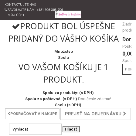
KONTAKTUJTE NÁS
ZAVOLAJTE NÁM:
+421 908 303 706
MÔJ ÚČET
PRODUKT BOL ÚSPEŠNE
Žiadne
produk
PRIDANÝ DO VÁŠHO KOŠÍKA
Doru
Poštov
Množstvo
0,00 
Spolu
Spolu
VO VAŠOM KOŠÍKU JE 1
POKL
PRODUKT.
Spolu za produkty: (s DPH)
Spolu za poštovné: (s DPH)
Doručenie zdarma!
Spolu (s DPH)
PREJSŤ NA OBJEDNÁVKU
POKRAČOVAŤ V NÁKUPE
Hľadať