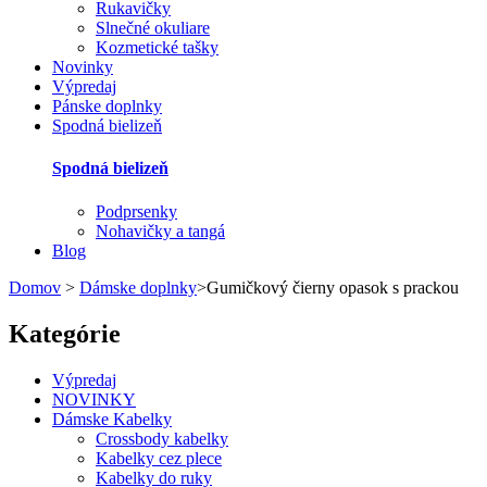
Rukavičky
Slnečné okuliare
Kozmetické tašky
Novinky
Výpredaj
Pánske doplnky
Spodná bielizeň
Spodná bielizeň
Podprsenky
Nohavičky a tangá
Blog
Domov
>
Dámske doplnky
>
Gumičkový čierny opasok s prackou
Kategórie
Výpredaj
NOVINKY
Dámske Kabelky
Crossbody kabelky
Kabelky cez plece
Kabelky do ruky