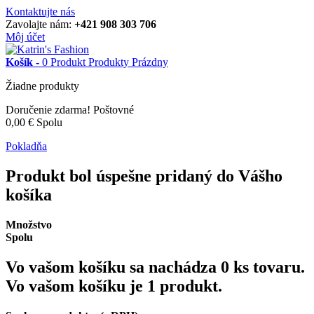
Kontaktujte nás
Zavolajte nám:
+421 908 303 706
Môj účet
Košík -
0
Produkt
Produkty
Prázdny
Žiadne produkty
Doručenie zdarma!
Poštovné
0,00 €
Spolu
Pokladňa
Produkt bol úspešne pridaný do Vášho
košíka
Množstvo
Spolu
Vo vašom košíku sa nachádza
0
ks tovaru.
Vo vašom košíku je 1 produkt.