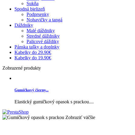
Sukňa
Spodná bielizeň
Podprsenky
Nohavičky a tangá
Dáždniky
Malé dáždniky
Stredné dáždniky
Palicové dáždiky
Pánska tašky a doplnky
Kabelky do 29.90€
Kabelky do 19.90€
Zobrazené produkty
Gumičkový čierny...
Elastický gumičkový opasok s prackou....
Zobraziť väčšie