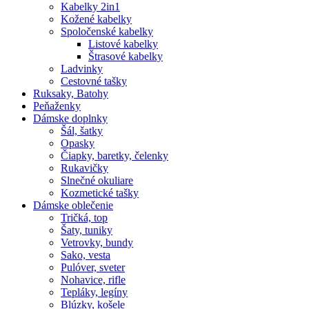
Kabelky 2in1
Kožené kabelky
Spoločenské kabelky
Listové kabelky
Štrasové kabelky
Ladvinky
Cestovné tašky
Ruksaky, Batohy
Peňaženky
Dámske doplnky
Šál, šatky
Opasky
Čiapky, baretky, čelenky
Rukavičky
Slnečné okuliare
Kozmetické tašky
Dámske oblečenie
Tričká, top
Šaty, tuniky
Vetrovky, bundy
Sako, vesta
Pulóver, sveter
Nohavice, rifle
Tepláky, legíny
Blúzky, košele