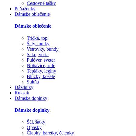
Cestovné tašky
Peňaženky
Dámske oblečenie
Dámske oblečenie
Tričká, top
Šaty, tuniky
Vetrovky, bundy
Sako, vesta
Pulóver, sveter
Nohavice, rifle
Tepláky, legíny
Blúzky, košele
Sukňa
Dáždniky
Ruksak
Dámske doplnky
Dámske doplnky
Šál, šatky
Opasky
Čiapky, baretky, čelenky