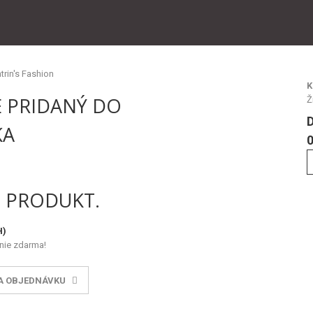
K
 PRIDANÝ DO
Ž
KA
0
1 PRODUKT.
H)
nie zdarma!
A OBJEDNÁVKU