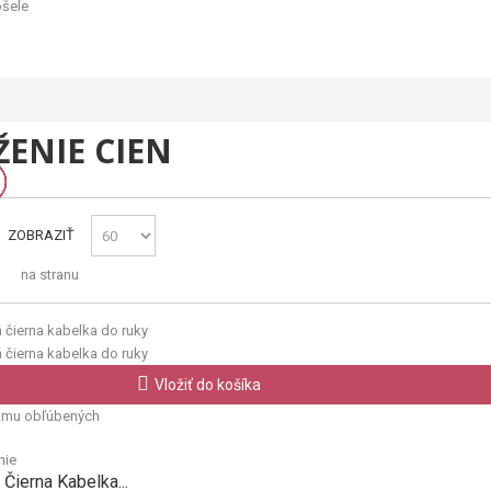
ošele
ŽENIE CIEN
ZOBRAZIŤ
na stranu
Vložiť do košíka
amu obľúbených
nie
Čierna Kabelka...