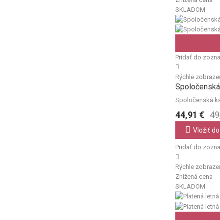
SKLADOM
Pridať do zozn
Rýchle zobraze
Spoločenská 
Spoločenská kab
44,91 €
49
Vložiť do
Pridať do zozn
Rýchle zobraze
Znížená cena
SKLADOM