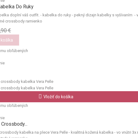
nie
Kabelka Do Ruky
elka doplní váš outfit. - kabelka do ruky - pekný dizajn kabelky s vyšívaním - 
teľné crossbody ramienko
,90 €
 košíka
amu obľúbených
nie
Vložiť do košíka
amu obľúbených
nie
 Crossbody...
rossbody kabelka na plece Vera Pelle - kvalitná kožená kabelka - vo vnútri 3x r