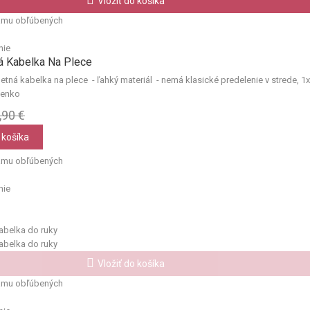
Vložiť do košíka
amu obľúbených
nie
á Kabelka Na Plece
letná kabelka na plece - ľahký materiál - nemá klasické predelenie v strede, 1x
ienko
,90 €
 košíka
amu obľúbených
nie
Vložiť do košíka
amu obľúbených