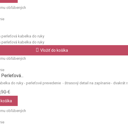
amu obľúbených
nie
Vložiť do košíka
amu obľúbených
nie
Perleťová...
elka do ruky - perleťové prevedenie - štrasový detail na zapínanie - dvakrát r
,90 €
 košíka
amu obľúbených
nie