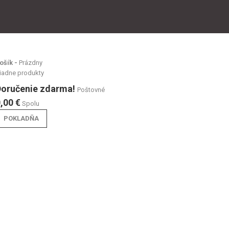
ošík -
Prázdny
iadne produkty
Doručenie zdarma!
Poštovné
,00 €
Spolu
POKLADŇA