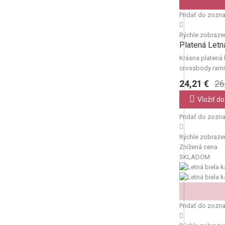
Pridať do zozn
Rýchle zobraze
Platená Letn
Krásna platená 
crossbody ram
24,21 €
26
Vložiť do
Pridať do zozn
Rýchle zobraze
Znížená cena
SKLADOM
Pridať do zozn