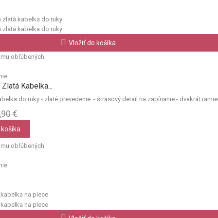
Vložiť do košíka
amu obľúbených
nie
Zlatá Kabelka...
elka do ruky - zlaté prevedenie - štrasový detail na zapínanie - dvakrát ramie
,90 €
 košíka
amu obľúbených
nie