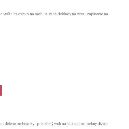
vo vnútri 2x vrecko na mobil a 1x na doklady na zips - zapínanie na
ozdelené prehriadky - preložený vrch na klip a zips - pekný dizajn