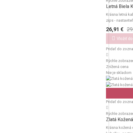
Rýchle zobraze
Letná Biela 
Krásna letná kab
zips - nastavi
26,91 €
29
Vložiť do
Pridať do zozn
Rýchle zobraze
Znížená cena
Nie je skladom
Pridať do zozn
Rýchle zobraze
Zlatá Kožená
Krásna kožená c