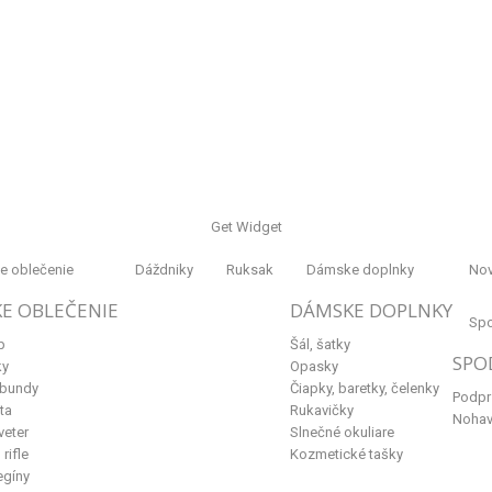
Get Widget
 oblečenie
Dáždniky
Ruksak
Dámske doplnky
Nov
E OBLEČENIE
DÁMSKE DOPLNKY
Spo
p
Šál, šatky
SPO
ky
Opasky
 bundy
Čiapky, baretky, čelenky
Podpr
ta
Rukavičky
Nohav
veter
Slnečné okuliare
rifle
Kozmetické tašky
egíny