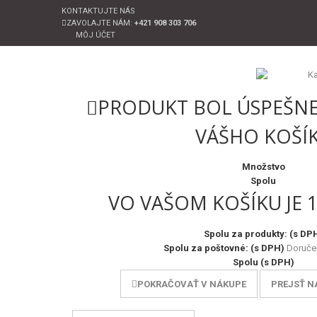
KONTAKTUJTE NÁS
ZAVOLAJTE NÁM:
+421 908 303 706
MÔJ ÚČET
PRODUKT BOL ÚSPEŠNE
VÁŠHO KOŠÍ
Množstvo
Spolu
VO VAŠOM KOŠÍKU JE 
Spolu za produkty: (s DP
Spolu za poštovné: (s DPH)
Doruče
Spolu (s DPH)
POKRAČOVAŤ V NÁKUPE
PREJSŤ N