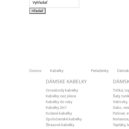
Hľadať
Domov
Kabelky
Peňaženky
Dámske
DÁMSKE KABELKY
DÁMSK
Crossbody kabelky
Tričká, to
Kabelky cez plece
Šaty, tuni
Kabelky do ruky
Vetrovky,
Kabelky 2in1
Sako, ves
Kožené kabelky
Pulóver, s
Spoločenské kabelky
Nohavice, 
Štrasové kabelky
Tepláky, l