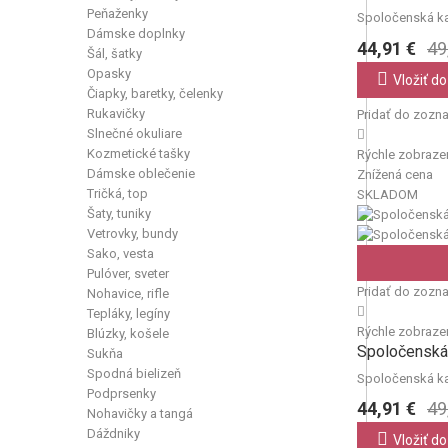
Peňaženky
Spoločenská kab
Dámske doplnky
44,91 €
49
Šál, šatky
Opasky
Vložiť do
Čiapky, baretky, čelenky
Rukavičky
Pridať do zozn
Slnečné okuliare
Kozmetické tašky
Rýchle zobraze
Dámske oblečenie
Znížená cena
Tričká, top
SKLADOM
Šaty, tuniky
Vetrovky, bundy
Sako, vesta
Pulóver, sveter
Pridať do zozn
Nohavice, rifle
Tepláky, legíny
Rýchle zobraze
Blúzky, košele
Spoločenská 
Sukňa
Spodná bielizeň
Spoločenská kab
Podprsenky
44,91 €
49
Nohavičky a tangá
Dáždniky
Vložiť do