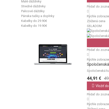
Malé dáždniky
Stredné dáždniky
Pridať do zozn
Palicové dáždiky
Pánska tašky a doplnky
Rýchle zobraze
Kabelky do 29.90€
Znížená cena
Kabelky do 19.90€
SKLADOM
Pridať do zozn
Rýchle zobraze
Spoločenská 
Spoločenská kab
44,91 €
49
Vložiť do
Pridať do zozn
Rýchle zobraze
Znížená cena