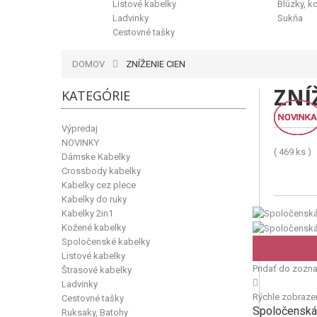
Listové kabelky
Blúzky, k
Ladvinky
Sukňa
Cestovné tašky
DOMOV
ZNÍŽENIE CIEN
ZNÍ
KATEGÓRIE
NOVINKA
NOVINKA
NOVINKA
NOVINKA
NOVINKA
NOVINKA
NOVINKA
NOVINKA
NOVINKA
NOVINKA
NOVINKA
NOVINKA
Výpredaj
NOVINKY
( 469 ks )
Dámske Kabelky
Crossbody kabelky
Kabelky cez plece
Kabelky do ruky
Kabelky 2in1
Kožené kabelky
Spoločenské kabelky
Listové kabelky
Pridať do zozn
Štrasové kabelky
Ladvinky
Rýchle zobraze
Cestovné tašky
Spoločenská 
Ruksaky, Batohy