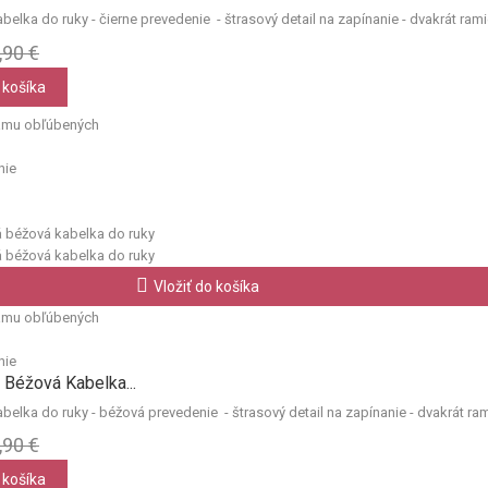
elka do ruky - čierne prevedenie - štrasový detail na zapínanie - dvakrát rami
,90 €
 košíka
amu obľúbených
nie
Vložiť do košíka
amu obľúbených
nie
Béžová Kabelka...
elka do ruky - béžová prevedenie - štrasový detail na zapínanie - dvakrát ram
,90 €
 košíka