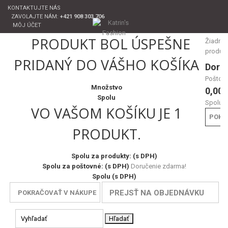
KONTAKTUJTE NÁS
ZAVOLAJTE NÁM:
+421 908 303 706
MÔJ ÚČET
PRODUKT BOL ÚSPEŠNE
Žiadne
produk
PRIDANÝ DO VÁŠHO KOŠÍKA
Doru
Poštov
Množstvo
0,00 
Spolu
Spolu
VO VAŠOM KOŠÍKU JE 1
POKL
PRODUKT.
Spolu za produkty: (s DPH)
Spolu za poštovné: (s DPH)
Doručenie zdarma!
Spolu (s DPH)
PREJSŤ NA OBJEDNÁVKU
POKRAČOVAŤ V NÁKUPE
Hľadať