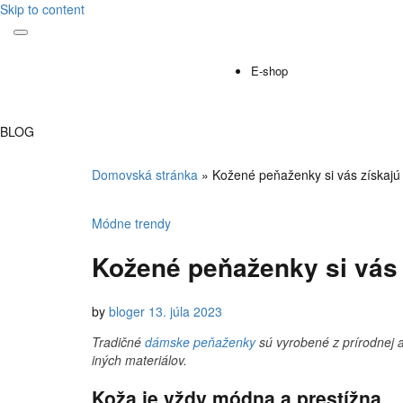
Skip to content
Toggle
mobile
E-shop
menu
BLOG
Domovská stránka
»
Kožené peňaženky si vás získajú
Módne trendy
Kožené peňaženky si vás 
by
bloger
13. júla 2023
Tradičné
dámske peňaženky
sú vyrobené z prírodnej a
iných materiálov.
Koža je vždy módna a prestížna