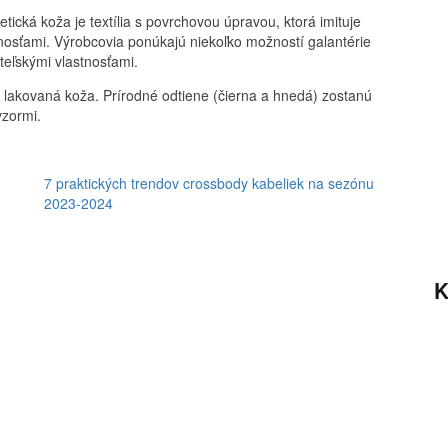
tická koža je textília s povrchovou úpravou, ktorá imituje
tnosťami. Výrobcovia ponúkajú niekoľko možností galantérie
iteľskými vlastnosťami.
 lakovaná koža. Prírodné odtiene (čierna a hnedá) zostanú
vzormi.
7 praktických trendov crossbody kabeliek na sezónu
2023-2024
K