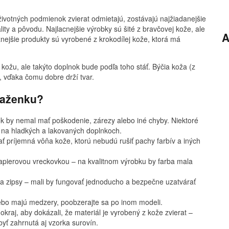
životných podmienok zvierat odmietajú, zostávajú najžiadanejšie
ity a pôvodu. Najlacnejšie výrobky sú šité z bravčovej kože, ale
A
žnejšie produkty sú vyrobené z krokodílej kože, ktorá má
 kožu, ale takýto doplnok bude podľa toho stáť. Býčia koža (z
, vďaka čomu dobre drží tvar.
ňaženku?
k by nemal mať poškodenie, zárezy alebo iné chyby. Niektoré
 na hladkých a lakovaných doplnkoch.
ť príjemná vôňa kože, ktorú nebudú rušiť pachy farbív a iných
pierovou vreckovkou – na kvalitnom výrobku by farba mala
 a zipsy – mali by fungovať jednoducho a bezpečne uzatvárať
ebo majú medzery, poobzerajte sa po inom modeli.
 okraj, aby dokázali, že materiál je vyrobený z kože zvierat –
 byť zahrnutá aj vzorka surovín.