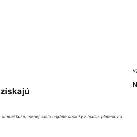
Vý
N
získajú
 umelej kože, menej často nájdete doplnky z textilu, pleteniny a