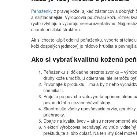
Peňaženky
z pravej kože, aj keď zástancovia dobrých 
a najžiadanejšie. Výrobcovia používajú kožu rôznej kval
rýchlo zlyhajú a vyzerajú nereprezentatívne. Najprestí
charakteristickú štruktúru.
Ak si chcete kúpiť odolnú peňaženku, vyberte si teľaciu
koží dospelých jedincov) je rádovo hrubšia a pevnejšia
Ako si vybrať kvalitnú koženú pe
Peňaženku si dôkladne prezrite zvonku – výrobo
druhy kože umožňujú odieranie, ale nemôžu byť
Privoňajte k produktu – mala by z neho vychádza
chemikálií.
Prejdite po povrchu vatovým tampónom alebo pa
pevne držať a nezanechávať stopy.
Skontrolujte všetky upevňovacie prvky, gombíky
priehradky.
Dbajte na kvalitu švov – ak sú nerovnomerné al
Niektorí výrobcovia nechávajú vo vnútri viditeľný
preštudujte si túto oblasť. Na ten istý účel môže