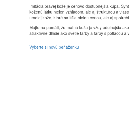
Imitácia pravej kože je cenovo dostupnejšia kúpa. Synte
koženú látku nielen vzhľadom, ale aj štruktúrou a vlas
umelej kože, ktoré sa líšia nielen cenou, ale aj spotreb
Majte na pamäti, že matná koža je vždy odolnejšia ako
atraktívne dlhšie ako svetlé farby a farby s potlačou a 
Vyberte si novú peňaženku