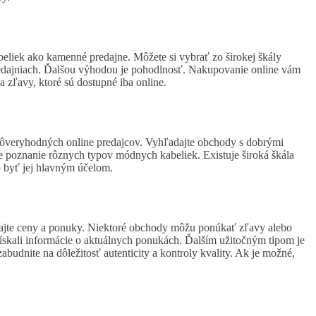
eliek ako kamenné predajne. Môžete si vybrať zo širokej škály
predajniach. Ďalšou výhodou je pohodlnosť. Nakupovanie online vám
zľavy, ktoré sú dostupné iba online.
ať dôveryhodných online predajcov. Vyhľadajte obchody s dobrými
je poznanie rôznych typov módnych kabeliek. Existuje široká škála
lo byť jej hlavným účelom.
vnajte ceny a ponuky. Niektoré obchody môžu ponúkať zľavy alebo
 získali informácie o aktuálnych ponukách. Ďalším užitočným tipom je
budnite na dôležitosť autenticity a kontroly kvality. Ak je možné,