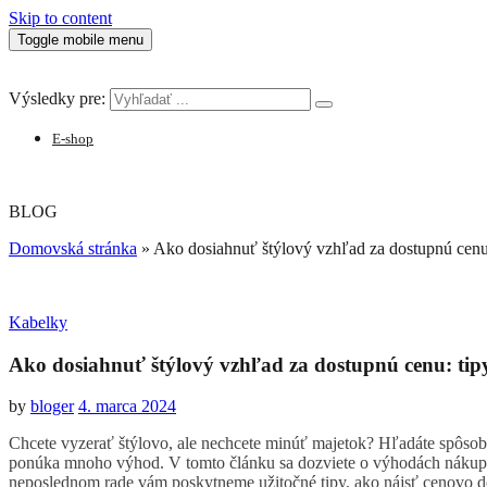
Skip to content
Toggle mobile menu
Výsledky pre:
E-shop
BLOG
Domovská stránka
»
Ako dosiahnuť štýlový vzhľad za dostupnú cenu
Kabelky
Ako dosiahnuť štýlový vzhľad za dostupnú cenu: ti
by
bloger
4. marca 2024
Chcete vyzerať štýlovo, ale nechcete minúť majetok? Hľadáte spôso
ponúka mnoho výhod. V tomto článku sa dozviete o výhodách nákupu mó
neposlednom rade vám poskytneme užitočné tipy, ako nájsť cenovo 