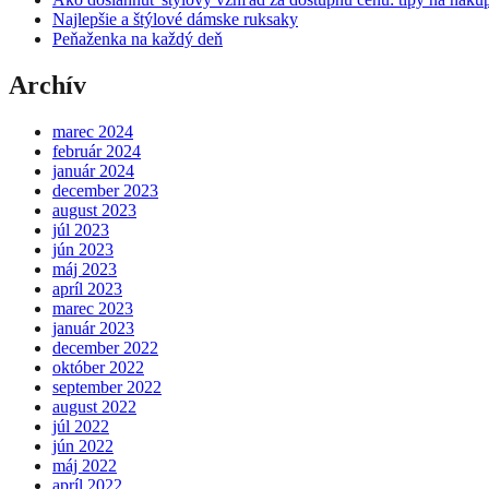
Najlepšie a štýlové dámske ruksaky
Peňaženka na každý deň
Archív
marec 2024
február 2024
január 2024
december 2023
august 2023
júl 2023
jún 2023
máj 2023
apríl 2023
marec 2023
január 2023
december 2022
október 2022
september 2022
august 2022
júl 2022
jún 2022
máj 2022
apríl 2022