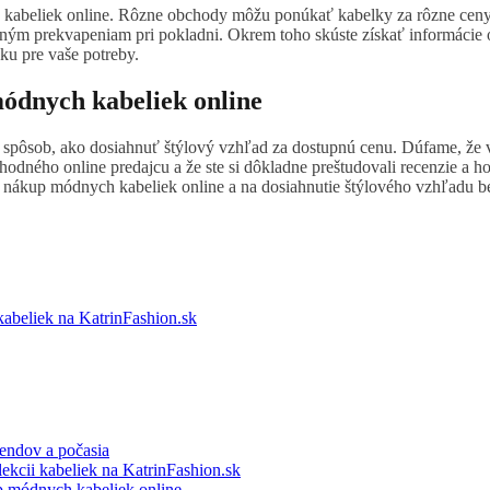
kabeliek online. Rôzne obchody môžu ponúkať kabelky za rôzne ceny 
mným prekvapeniam pri pokladni. Okrem toho skúste získať informácie o
ku pre vaše potreby.
módnych kabeliek online
spôsob, ako dosiahnuť štýlový vzhľad za dostupnú cenu. Dúfame, že vá
hodného online predajcu a že ste si dôkladne preštudovali recenzie a 
šný nákup módnych kabeliek online a na dosiahnutie štýlového vzhľadu be
kabeliek na KatrinFashion.sk
rendov a počasia
lekcii kabeliek na KatrinFashion.sk
p módnych kabeliek online