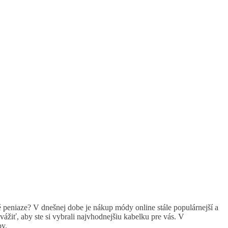
é peniaze? V dnešnej dobe je nákup módy online stále populárnejší a
žiť, aby ste si vybrali najvhodnejšiu kabelku pre vás. V
py.