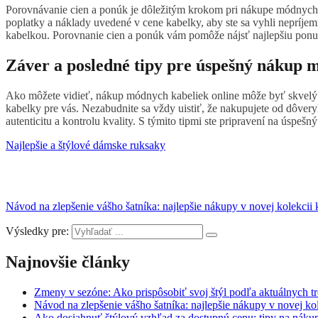
Porovnávanie cien a ponúk je dôležitým krokom pri nákupe módnych 
poplatky a náklady uvedené v cene kabelky, aby ste sa vyhli nepríje
kabelkou. Porovnanie cien a ponúk vám pomôže nájsť najlepšiu ponu
Záver a posledné tipy pre úspešný nákup 
Ako môžete vidieť, nákup módnych kabeliek online môže byť skvelý 
kabelky pre vás. Nezabudnite sa vždy uistiť, že nakupujete od dôvery
autenticitu a kontrolu kvality. S týmito tipmi ste pripravení na úspe
Najlepšie a štýlové dámske ruksaky
Návod na zlepšenie vášho šatníka: najlepšie nákupy v novej kolekcii 
Výsledky pre:
Najnovšie články
Zmeny v sezóne: Ako prispôsobiť svoj štýl podľa aktuálnych t
Návod na zlepšenie vášho šatníka: najlepšie nákupy v novej ko
Ako dosiahnuť štýlový vzhľad za dostupnú cenu: tipy na náku