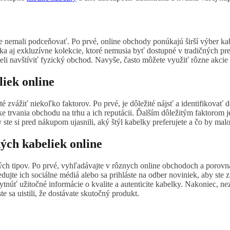
 nemali podceňovať. Po prvé, online obchody ponúkajú širší výber kab
ka aj exkluzívne kolekcie, ktoré nemusia byť dostupné v tradičných 
 navštíviť fyzický obchod. Navyše, často môžete využiť rôzne akcie a 
iek online
té zvážiť niekoľko faktorov. Po prvé, je dôležité nájsť a identifikov
e trvania obchodu na trhu a ich reputácii. Ďalším dôležitým faktorom 
y ste si pred nákupom ujasnili, aký štýl kabelky preferujete a čo by ma
ých kabeliek online
ných tipov. Po prvé, vyhľadávajte v rôznych online obchodoch a poro
ujte ich sociálne médiá alebo sa prihláste na odber noviniek, aby ste
núť užitočné informácie o kvalite a autenticite kabelky. Nakoniec, neza
 sa uistili, že dostávate skutočný produkt.