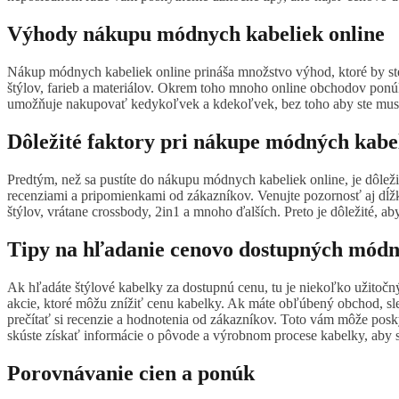
Výhody nákupu módnych kabeliek online
Nákup módnych kabeliek online prináša množstvo výhod, ktoré by ste
štýlov, farieb a materiálov. Okrem toho mnoho online obchodov ponú
umožňuje nakupovať kedykoľvek a kdekoľvek, bez toho aby ste museli
Dôležité faktory pri nákupe módných kabel
Predtým, než sa pustíte do nákupu módnych kabeliek online, je dôleži
recenziami a pripomienkami od zákazníkov. Venujte pozornosť aj dĺžk
štýlov, vrátane crossbody, 2in1 a mnoho ďalších. Preto je dôležité, ab
Tipy na hľadanie cenovo dostupných módn
Ak hľadáte štýlové kabelky za dostupnú cenu, tu je niekoľko užitoč
akcie, ktoré môžu znížiť cenu kabelky. Ak máte obľúbený obchod, sled
prečítať si recenzie a hodnotenia od zákazníkov. Toto vám môže poskyt
skúste získať informácie o pôvode a výrobnom procese kabelky, aby ste
Porovnávanie cien a ponúk