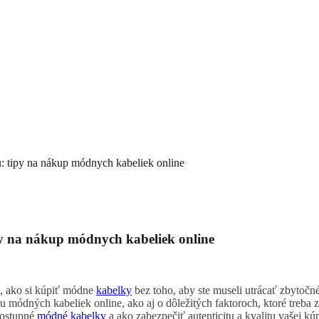
: tipy na nákup módnych kabeliek online
py na nákup módnych kabeliek online
b, ako si kúpiť módne
kabelky
bez toho, aby ste museli utrácať zbytočn
dných kabeliek online, ako aj o dôležitých faktoroch, ktoré treba zvá
dostupné
módné kabelky
a ako zabezpečiť autenticitu a kvalitu vašej kú