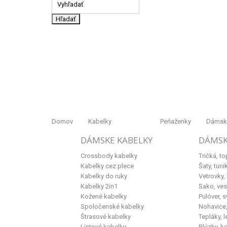
Hľadať
Domov
Kabelky
Peňaženky
Dámske
DÁMSKE KABELKY
DÁMSK
Crossbody kabelky
Tričká, to
Kabelky cez plece
Šaty, tuni
Kabelky do ruky
Vetrovky,
Kabelky 2in1
Sako, ves
Kožené kabelky
Pulóver, s
Spoločenské kabelky
Nohavice, 
Štrasové kabelky
Tepláky, l
Listové kabelky
Blúzky, k