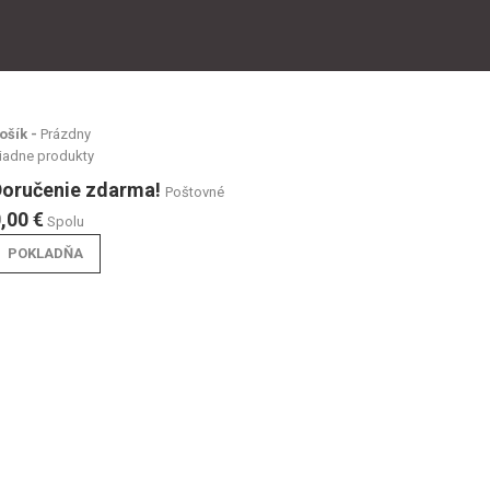
ošík -
Prázdny
iadne produkty
Doručenie zdarma!
Poštovné
,00 €
Spolu
POKLADŇA