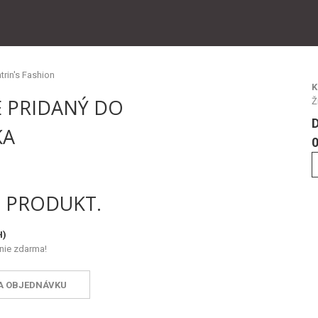
K
 PRIDANÝ DO
Ž
KA
0
1 PRODUKT.
H)
nie zdarma!
A OBJEDNÁVKU