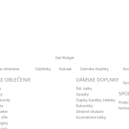
Get Widget
 oblečenie
Dáždniky
Ruksak
Dámske doplnky
Nov
E OBLEČENIE
DÁMSKE DOPLNKY
Spo
p
Šál, šatky
SPO
ky
Opasky
 bundy
Čiapky, baretky, čelenky
Podpr
ta
Rukavičky
Nohav
veter
Slnečné okuliare
rifle
Kozmetické tašky
egíny
ošele