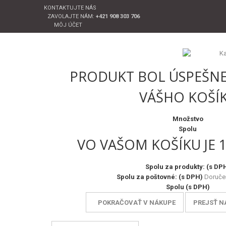
KONTAKTUJTE NÁS
ZAVOLAJTE NÁM:
+421 908 303 706
MÔJ ÚČET
PRODUKT BOL ÚSPEŠNE
VÁŠHO KOŠÍ
Množstvo
Spolu
VO VAŠOM KOŠÍKU JE 
Spolu za produkty: (s DP
Spolu za poštovné: (s DPH)
Doruče
Spolu (s DPH)
POKRAČOVAŤ V NÁKUPE
PREJSŤ N