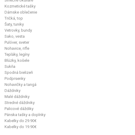
Slnečné okuliare
Kozmetické tašky
Dámske oblečenie
Tričká, top
Šaty, tuniky
Vetrovky, bundy
Sako, vesta
Pulóver, sveter
Nohavice, rifle
Tepláky, legíny
Blúzky, košele
Sukňa
Spodná bielizeň
Podprsenky
Nohavičky a tangá
Dáždniky
Malé dáždniky
Stredné dáždniky
Palicové dáždiky
Pánska tašky a doplnky
Kabelky do 29.90€
Kabelky do 19.90€