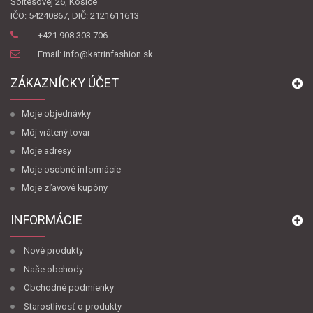
Šoltésovej 26, Košice
IČO: 54240867, DIČ: 2121611613
+421 908 303 706
Email: info@katrinfashion.sk
ZÁKAZNÍCKY ÚČET
Moje objednávky
Môj vrátený tovar
Moje adresy
Moje osobné informácie
Moje zľavové kupóny
INFORMÁCIE
Nové produkty
Naše obchody
Obchodné podmienky
Starostlivosť o produkty