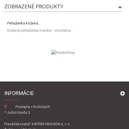
ZOBRAZENÉ PRODUKTY
Peňaženka kožená...
Kožená peňaženka menšia - množstvo...
INFORMÁCIE
Predajňa v Košiciach:
* Južná trieda 3
Prevádzkovateľ: KATRIN FASHION s. r. o.