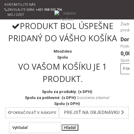
KONTAKTUJTE NÁS
ZAVOLAJTE NÁM:
+421 908 303 706
MÔJ ÚČET
PRODUKT BOL ÚSPEŠNE
Žiadne
produk
PRIDANÝ DO VÁŠHO KOŠÍKA
Doru
Poštov
Množstvo
0,00 
Spolu
Spolu
VO VAŠOM KOŠÍKU JE 1
POKL
PRODUKT.
Spolu za produkty: (s DPH)
Spolu za poštovné: (s DPH)
Doručenie zdarma!
Spolu (s DPH)
PREJSŤ NA OBJEDNÁVKU
POKRAČOVAŤ V NÁKUPE
Hľadať