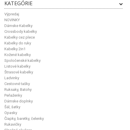
KATEGÓRIE
Výpredaj
NOVINKY
Dámske Kabelky
Crossbody kabelky
Kabelky cez plece
Kabelky do ruky
Kabelky 2in1
Kožené kabelky
Spoločenské kabelky
Listové kabelky
Štrasové kabelky
Ladvinky
Cestovné tašky
Ruksaky, Batohy
Peňaženky
Dámske doplnky
Šál, šatky
Opasky
Čiapky, baretky, čelenky
Rukavičky