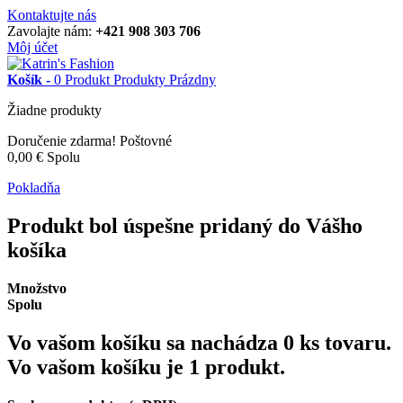
Kontaktujte nás
Zavolajte nám:
+421 908 303 706
Môj účet
Košík -
0
Produkt
Produkty
Prázdny
Žiadne produkty
Doručenie zdarma!
Poštovné
0,00 €
Spolu
Pokladňa
Produkt bol úspešne pridaný do Vášho
košíka
Množstvo
Spolu
Vo vašom košíku sa nachádza
0
ks tovaru.
Vo vašom košíku je 1 produkt.