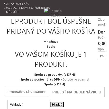
KONTAKTUJTE NÁS
ZAVOLAJTE NÁM:
+421 908 303 706
MÔJ ÚČET
PRODUKT BOL ÚSPEŠNE
Žiadne
produk
PRIDANÝ DO VÁŠHO KOŠÍKA
Doru
Poštov
Množstvo
0,00 
Spolu
Spolu
VO VAŠOM KOŠÍKU JE 1
POKL
PRODUKT.
Spolu za produkty: (s DPH)
Spolu za poštovné: (s DPH)
Doručenie zdarma!
Spolu (s DPH)
PREJSŤ NA OBJEDNÁVKU
POKRAČOVAŤ V NÁKUPE
Hľadať