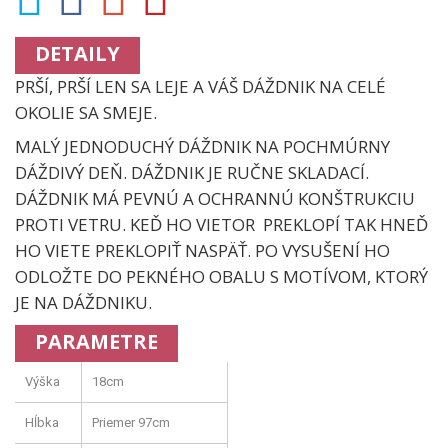
DETAILY
PRŠÍ, PRŠÍ LEN SA LEJE A VÁŠ DÁŽDNIK NA CELÉ
OKOLIE SA SMEJE.
MALÝ JEDNODUCHÝ DÁŽDNIK NA POCHMÚRNY
DÁŽDIVÝ DEŇ. DÁŽDNIK JE RUČNE SKLADACÍ.
DÁŽDNIK MÁ PEVNÚ A OCHRANNÚ KONŠTRUKCIU
PROTI VETRU. KEĎ HO VIETOR PREKLOPÍ TAK HNEĎ
HO VIETE PREKLOPIŤ NASPÄŤ. PO VYSUŠENÍ HO
ODLOŽTE DO PEKNÉHO OBALU S MOTÍVOM, KTORÝ
JE NA DÁŽDNIKU.
PARAMETRE
Výška
18cm
Hĺbka
Priemer 97cm