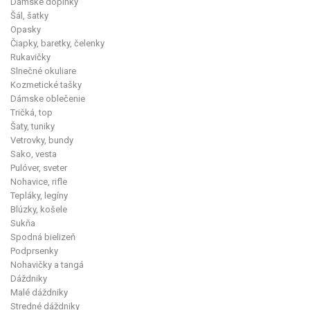
Dámske doplnky
Šál, šatky
Opasky
Čiapky, baretky, čelenky
Rukavičky
Slnečné okuliare
Kozmetické tašky
Dámske oblečenie
Tričká, top
Šaty, tuniky
Vetrovky, bundy
Sako, vesta
Pulóver, sveter
Nohavice, rifle
Tepláky, legíny
Blúzky, košele
Sukňa
Spodná bielizeň
Podprsenky
Nohavičky a tangá
Dáždniky
Malé dáždniky
Stredné dáždniky