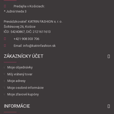
Predajňa v Košiciach:
* Južná trieda 3
Prevádzkovateľ: KATRIN FASHION s. r. o.
Šoltésovej 26, Košice
IČO: 54240867, DIČ: 2121611613
+421 908 303 706
Email: info@katrinfashion.sk
ZÁKAZNÍCKY ÚČET
Moje objednávky
Môj vrátený tovar
Moje adresy
Moje osobné informácie
Moje zľavové kupóny
INFORMÁCIE