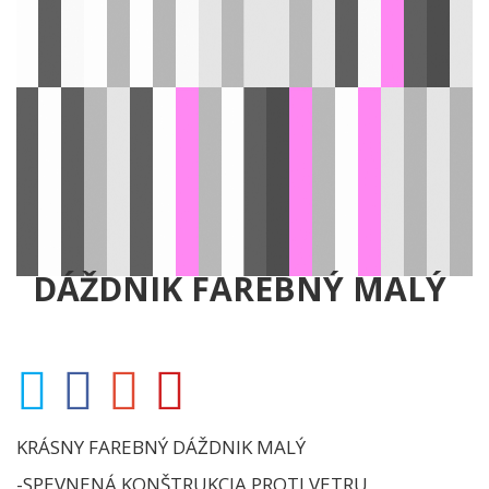
DÁŽDNIK FAREBNÝ MALÝ
KRÁSNY FAREBNÝ DÁŽDNIK MALÝ
-SPEVNENÁ KONŠTRUKCIA PROTI VETRU