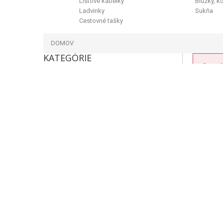
Listové kabelky
Blúzky, k
Ladvinky
Sukňa
Cestovné tašky
DOMOV
KATEGÓRIE
1 c
VÝPREDAJ
NOVINKY
DÁMSKE KABELKY
CROSSBODY KABELKY
KABELKY CEZ PLECE
KABELKY DO RUKY
KABELKY 2IN1
KOŽENÉ KABELKY
SPOLOČENSKÉ KABELKY