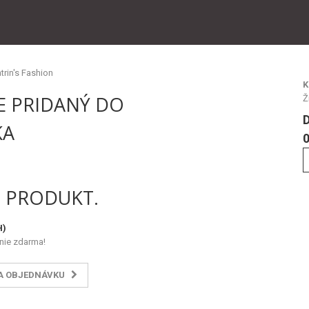
K
E PRIDANÝ DO
Ž
KA
0
1 PRODUKT.
H)
nie zdarma!
A OBJEDNÁVKU