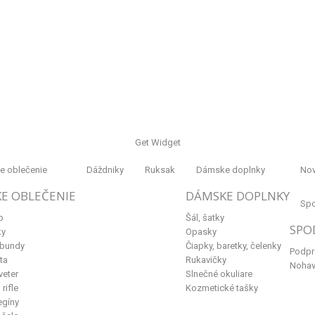
Get Widget
 oblečenie
Dáždniky
Ruksak
Dámske doplnky
Nov
E OBLEČENIE
DÁMSKE DOPLNKY
Spo
p
Šál, šatky
SPO
ky
Opasky
 bundy
Čiapky, baretky, čelenky
Podpr
ta
Rukavičky
Nohav
veter
Slnečné okuliare
rifle
Kozmetické tašky
egíny