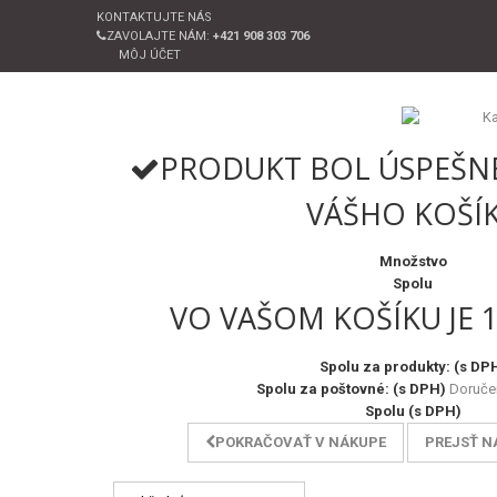
KONTAKTUJTE NÁS
ZAVOLAJTE NÁM:
+421 908 303 706
MÔJ ÚČET
PRODUKT BOL ÚSPEŠN
VÁŠHO KOŠÍ
Množstvo
Spolu
VO VAŠOM KOŠÍKU JE 
Spolu za produkty: (s DP
Spolu za poštovné: (s DPH)
Doruče
Spolu (s DPH)
POKRAČOVAŤ V NÁKUPE
PREJSŤ N