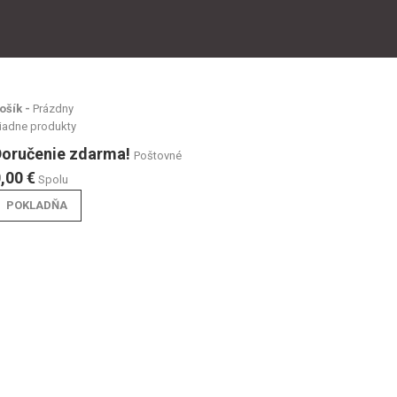
ošík -
Prázdny
iadne produkty
Doručenie zdarma!
Poštovné
,00 €
Spolu
POKLADŇA