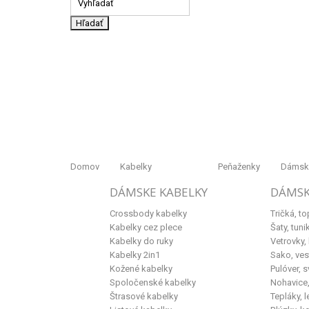
Hľadať
Domov
Kabelky
Peňaženky
Dámske
DÁMSKE KABELKY
DÁMSK
Crossbody kabelky
Tričká, to
Kabelky cez plece
Šaty, tuni
Kabelky do ruky
Vetrovky,
Kabelky 2in1
Sako, ves
Kožené kabelky
Pulóver, s
Spoločenské kabelky
Nohavice, 
Štrasové kabelky
Tepláky, l