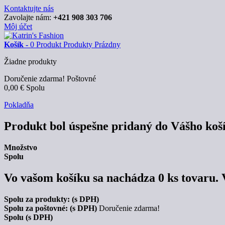
Kontaktujte nás
Zavolajte nám:
+421 908 303 706
Môj účet
Košík -
0
Produkt
Produkty
Prázdny
Žiadne produkty
Doručenie zdarma!
Poštovné
0,00 €
Spolu
Pokladňa
Produkt bol úspešne pridaný do Vášho koš
Množstvo
Spolu
Vo vašom košíku sa nachádza
0
ks tovaru.
Spolu za produkty: (s DPH)
Spolu za poštovné: (s DPH)
Doručenie zdarma!
Spolu (s DPH)