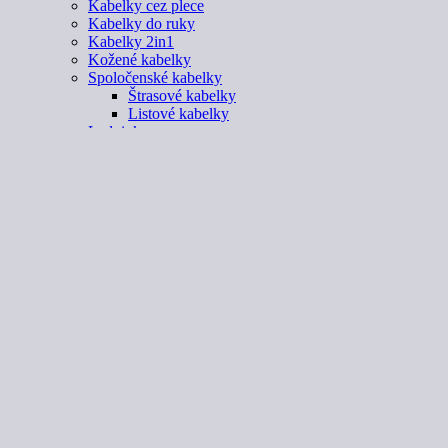
Kabelky cez plece
Kabelky do ruky
Kabelky 2in1
Kožené kabelky
Spoločenské kabelky
Štrasové kabelky
Listové kabelky
Ladvinky
Cestovné tašky
Peňaženky
Dámske oblečenie
Dámske oblečenie
Tričká, top
Šaty, tuniky
Vetrovky, bundy
Sako, vesta
Pulóver, sveter
Nohavice, rifle
Tepláky, legíny
Blúzky, košele
Sukňa
Dáždniky